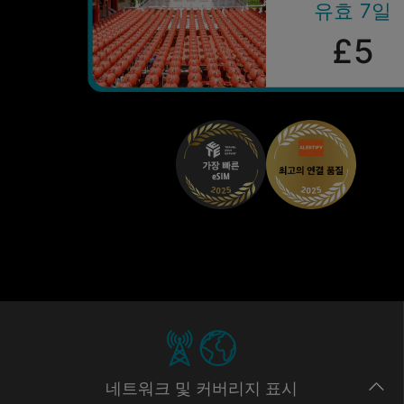
유효 7일
£5
네트워크
및 커버리지
표시