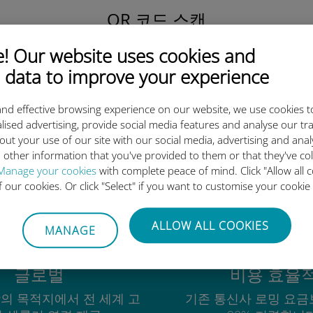
QR 코드 스캔
을 클릭해 데이터 요금제를 활성화하고
 Our website uses cookies and
유비기 eSIM을 설치하세요.
간단합니다!
 data to improve your experience
nd effective browsing experience on our website, we use cookies t
lised advertising, provide social media features and analyse our tra
out your use of our site with our social media, advertising and ana
 other information that you've provided to them or that they've co
유비기 국제 eSIM이 우수한 이
Manage your cookies
with complete peace of mind. Click "Allow all c
of our cookies. Or click "Select" if you want to customise your cookie
ALLOW ALL COOKIES
MANAGE
글로벌
비용 효율
상의 목적지에서 전 세계 고
기존 통신사 로밍 요금