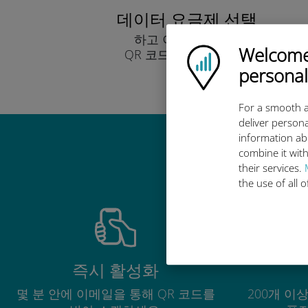
데이터 요금제 선택
하고 이메일을 통해
Welcome!
Ubigi logo
QR 코드로 받아보세요.
빨리!
personal
For a smooth a
deliver persona
information ab
combine it with
their services.
the use of all 
즉시 활성화
몇 분 안에 이메일을 통해 QR 코드를
200개 이