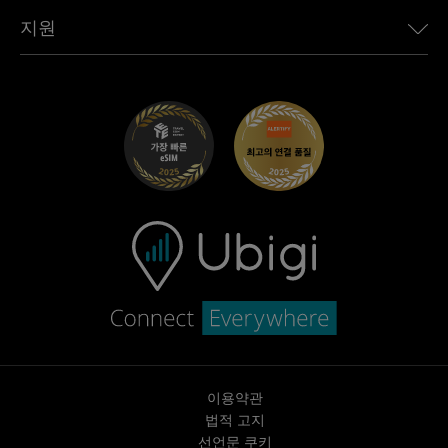
Toyota용 Ubigi
직원 연결
Ubigi 앱
지원
Mini용 Ubigi
제휴 프로그램
Ubigi.com
Maserati용 Ubigi
총판 프로그램
UbiClub – 멤버십 프로그램
시작하기
Fiat용 Ubigi
친구 프로그램 추천
문제 해결
경력 기회
고객 센터
지원팀에 문의
이용약관
법적 고지
선언문 쿠키