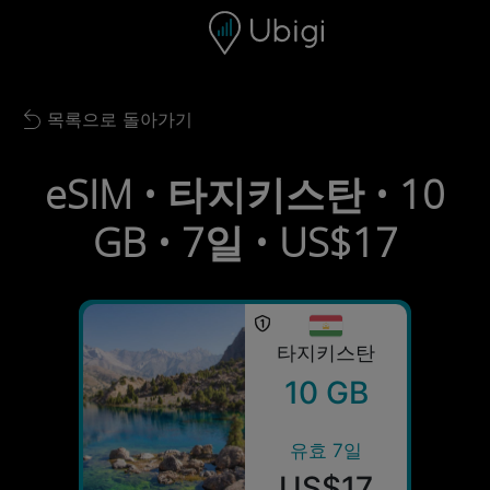
Skip to content
콘텐츠
내비게이션 바
하단
목록으로 돌아가기
Back to list
eSIM • 타지키스탄 • 10
GB • 7일 • US$17
타지키스탄
10 GB
유효 7일
US$17