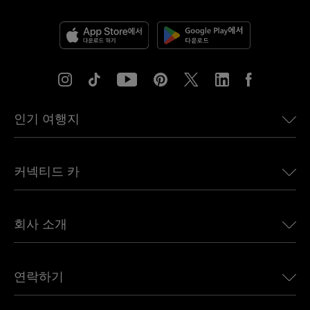
인기 여행지
미국용 eSIM
커넥티드 카
유럽용 eSIM
일본용 eSIM
BMW용 Ubigi
캐나다용 eSIM
회사 소개
Land Rover용 Ubigi
브라질용 eSIM
Alfa Romeo용 Ubigi
태국용 eSIM
우리의 이야기
Jeep용 Ubigi
연락하기
아프리카용 eSIM
언론에 소개된 Ubigi
Jaguar용 Ubigi
모든 목적지 보기
Ubigi 네트워크 파트너