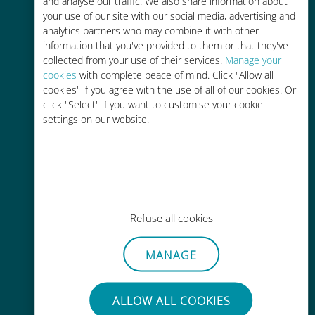
and analyse our traffic. We also share information about
your use of our site with our social media, advertising and
analytics partners who may combine it with other
information that you've provided to them or that they've
collected from your use of their services.
Manage your
cookies
with complete peace of mind. Click "Allow all
cookies" if you agree with the use of all of our cookies. Or
간편한 충전
click "Select" if you want to customise your cookie
Wi-Fi나 남은 데이터가 없어도 Ubigi
settings on our website.
앱을 통해 어디서나 사용 가능
Refuse all cookies
간편한
MANAGE
기존 SIM 카드를 제거할 필요가 없습
니다.
ALLOW ALL COOKIES