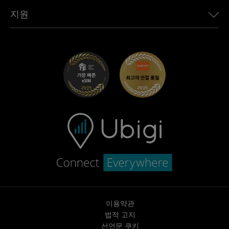
Toyota용 Ubigi
직원 연결
Ubigi 앱
지원
Mini용 Ubigi
제휴 프로그램
Ubigi.com
Maserati용 Ubigi
총판 프로그램
UbiClub – 멤버십 프로그램
시작하기
Fiat용 Ubigi
친구 프로그램 추천
문제 해결
경력 기회
고객 센터
지원팀에 문의
이용약관
법적 고지
선언문 쿠키