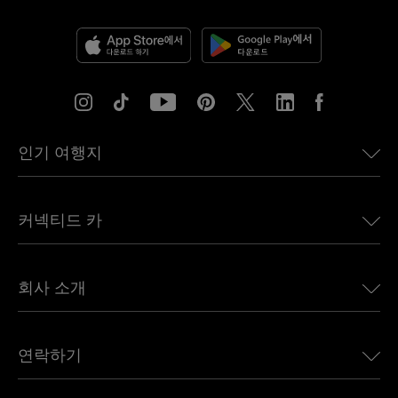
인기 여행지
미국용 eSIM
커넥티드 카
유럽용 eSIM
일본용 eSIM
BMW용 Ubigi
캐나다용 eSIM
회사 소개
Land Rover용 Ubigi
브라질용 eSIM
Alfa Romeo용 Ubigi
태국용 eSIM
우리의 이야기
Jeep용 Ubigi
연락하기
아프리카용 eSIM
언론에 소개된 Ubigi
Jaguar용 Ubigi
모든 목적지 보기
Ubigi 네트워크 파트너