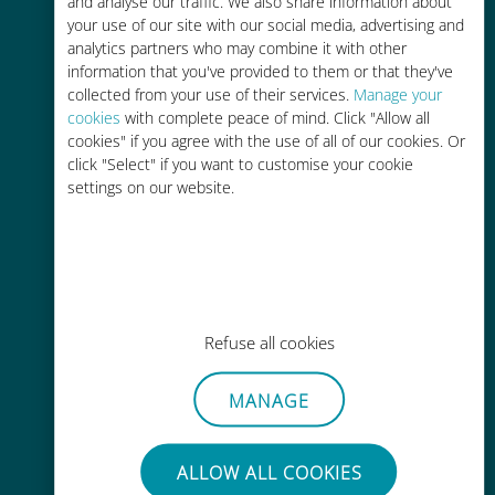
and analyse our traffic. We also share information about
your use of our site with our social media, advertising and
analytics partners who may combine it with other
information that you've provided to them or that they've
collected from your use of their services.
Manage your
cookies
with complete peace of mind. Click "Allow all
cookies" if you agree with the use of all of our cookies. Or
간편한 충전
click "Select" if you want to customise your cookie
Wi-Fi나 남은 데이터가 없어도 Ubigi
settings on our website.
앱을 통해 어디서나 사용 가능
Refuse all cookies
간편한
MANAGE
기존 SIM 카드를 제거할 필요가 없습
니다.
ALLOW ALL COOKIES