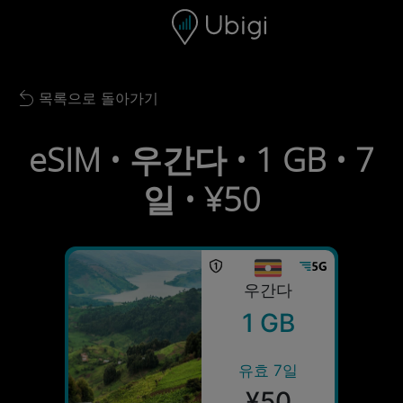
Skip to content
콘텐츠
내비게이션 바
하단
목록으로 돌아가기
Back to list
eSIM • 우간다 • 1 GB • 7
일 • ¥50
우간다
1 GB
유효 7일
¥50