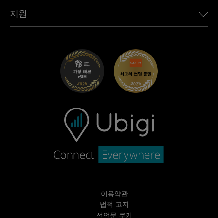
Toyota용 Ubigi
직원 연결
Ubigi 앱
지원
Mini용 Ubigi
제휴 프로그램
Ubigi.com
Maserati용 Ubigi
총판 프로그램
UbiClub – 멤버십 프로그램
시작하기
Fiat용 Ubigi
친구 프로그램 추천
문제 해결
경력 기회
고객 센터
지원팀에 문의
이용약관
법적 고지
선언문 쿠키