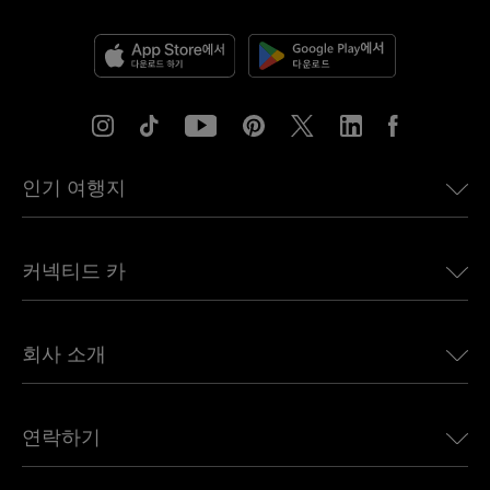
인기 여행지
미국용 eSIM
커넥티드 카
유럽용 eSIM
일본용 eSIM
BMW용 Ubigi
캐나다용 eSIM
회사 소개
Land Rover용 Ubigi
브라질용 eSIM
Alfa Romeo용 Ubigi
태국용 eSIM
우리의 이야기
Jeep용 Ubigi
연락하기
아프리카용 eSIM
언론에 소개된 Ubigi
Jaguar용 Ubigi
모든 목적지 보기
Ubigi 네트워크 파트너