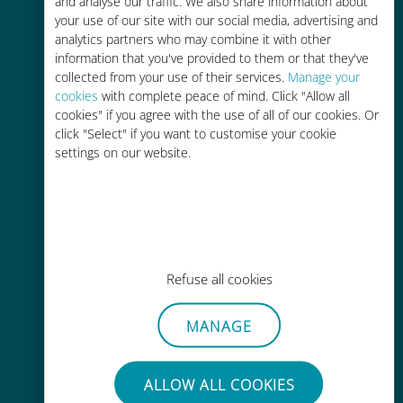
and analyse our traffic. We also share information about
your use of our site with our social media, advertising and
analytics partners who may combine it with other
information that you've provided to them or that they've
collected from your use of their services.
Manage your
cookies
with complete peace of mind. Click "Allow all
cookies" if you agree with the use of all of our cookies. Or
간편한 충전
click "Select" if you want to customise your cookie
Wi-Fi나 남은 데이터가 없어도 Ubigi
settings on our website.
앱을 통해 어디서나 사용 가능
Refuse all cookies
간편한
MANAGE
기존 SIM 카드를 제거할 필요가 없습
니다.
ALLOW ALL COOKIES