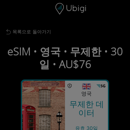
Skip to content
콘텐츠
내비게이션 바
하단
목록으로 돌아가기
Back to list
eSIM • 영국 • 무제한 • 30
일 • AU$76
영국
무제한 데
이터
유효 30일