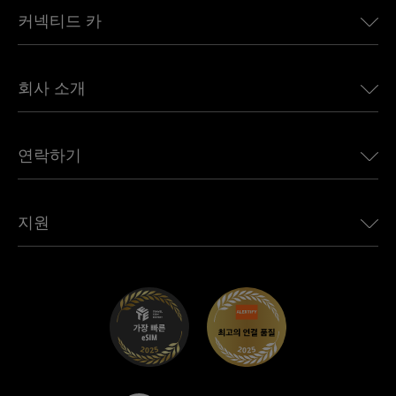
커넥티드 카
유럽용 eSIM
일본용 eSIM
BMW용 Ubigi
캐나다용 eSIM
회사 소개
Land Rover용 Ubigi
브라질용 eSIM
Alfa Romeo용 Ubigi
태국용 eSIM
우리의 이야기
Jeep용 Ubigi
연락하기
아프리카용 eSIM
언론에 소개된 Ubigi
Jaguar용 Ubigi
모든 목적지 보기
Ubigi 네트워크 파트너
Toyota용 Ubigi
직원 연결
Ubigi 앱
지원
Mini용 Ubigi
제휴 프로그램
Ubigi.com
Maserati용 Ubigi
총판 프로그램
UbiClub – 멤버십 프로그램
시작하기
Fiat용 Ubigi
친구 프로그램 추천
문제 해결
경력 기회
고객 센터
지원팀에 문의