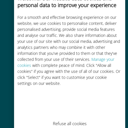
personal data to improve your experience
품질 셀룰러 연결 제공
For a smooth and effective browsing experience on our
website, we use cookies to personalise content, deliver
personalised advertising, provide social media features
and analyse our traffic. We also share information about
your use of our site with our social media, advertising and
비용 효율적
analytics partners who may combine it with other
information that you've provided to them or that they've
기존 통신사 로밍 요금보다 최대
collected from your use of their services.
Manage your
90% 저렴합니다.
cookies
with complete peace of mind. Click "Allow all
cookies" if you agree with the use of all of our cookies. Or
click "Select" if you want to customise your cookie
settings on our website.
간편한 충전
Wi-Fi나 남은 데이터가 없어도 Ubigi
앱을 통해 어디서나 사용 가능
Refuse all cookies