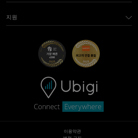
모든 목적지 보기
Ubigi 네트워크 파트너
Toyota용 Ubigi
직원 연결
Ubigi 앱
지원
Mini용 Ubigi
제휴 프로그램
Ubigi.com
Maserati용 Ubigi
총판 프로그램
UbiClub – 멤버십 프로그램
시작하기
Fiat용 Ubigi
친구 프로그램 추천
문제 해결
경력 기회
고객 센터
지원팀에 문의
이용약관
법적 고지