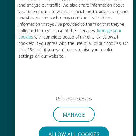
and analyse our traffic. We also share information about
90% 저렴합니다.
your use of our site with our social media, advertising and
analytics partners who may combine it with other
information that you've provided to them or that they've
collected from your use of their services.
Manage your
cookies
with complete peace of mind. Click "Allow all
cookies" if you agree with the use of all of our cookies. Or
간편한 충전
click "Select" if you want to customise your cookie
settings on our website.
Wi-Fi나 남은 데이터가 없어도 Ubigi
앱을 통해 어디서나 사용 가능
Refuse all cookies
간편한
MANAGE
기존 SIM 카드를 제거할 필요가 없습
니다.
ALLOW ALL COOKIES