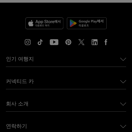
인기 여행지
미국용 eSIM
커넥티드 카
유럽용 eSIM
일본용 eSIM
BMW용 Ubigi
캐나다용 eSIM
회사 소개
Land Rover용 Ubigi
브라질용 eSIM
Alfa Romeo용 Ubigi
태국용 eSIM
우리의 이야기
Jeep용 Ubigi
연락하기
아프리카용 eSIM
언론에 소개된 Ubigi
Jaguar용 Ubigi