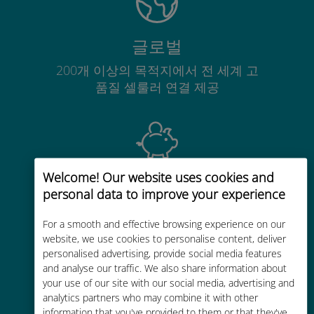
글로벌
200개 이상의 목적지에서 전 세계 고
품질 셀룰러 연결 제공
Welcome! Our website uses cookies and
비용 효율적
personal data to improve your experience
기존 통신사 로밍 요금보다 최대
90% 저렴합니다.
For a smooth and effective browsing experience on our
website, we use cookies to personalise content, deliver
personalised advertising, provide social media features
and analyse our traffic. We also share information about
your use of our site with our social media, advertising and
analytics partners who may combine it with other
information that you've provided to them or that they've