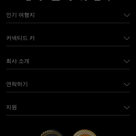
인기 여행지
미국용 eSIM
커넥티드 카
유럽용 eSIM
일본용 eSIM
BMW용 Ubigi
캐나다용 eSIM
회사 소개
Land Rover용 Ubigi
브라질용 eSIM
Alfa Romeo용 Ubigi
태국용 eSIM
우리의 이야기
Jeep용 Ubigi
연락하기
아프리카용 eSIM
언론에 소개된 Ubigi
Jaguar용 Ubigi
모든 목적지 보기
Ubigi 네트워크 파트너
Toyota용 Ubigi
직원 연결
Ubigi 앱
지원
Mini용 Ubigi
제휴 프로그램
Ubigi.com
Maserati용 Ubigi
총판 프로그램
UbiClub – 멤버십 프로그램
시작하기
Fiat용 Ubigi
친구 프로그램 추천
문제 해결
경력 기회