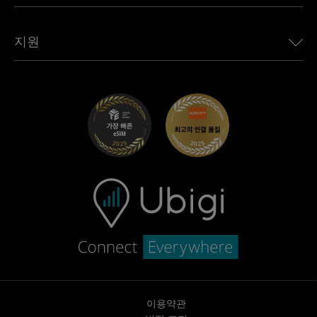
Jaguar용 Ubigi
모든 목적지 보기
Ubigi 네트워크 파트너
Toyota용 Ubigi
직원 연결
Ubigi 앱
지원
Mini용 Ubigi
제휴 프로그램
Ubigi.com
Maserati용 Ubigi
총판 프로그램
UbiClub – 멤버십 프로그램
시작하기
Fiat용 Ubigi
친구 프로그램 추천
문제 해결
경력 기회
고객 센터
지원팀에 문의
이용약관