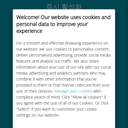
즉시 활성화
몇 분 안에 이메일을 통해 QR 코드를
Welcome! Our website uses cookies and
받아 스캔하세요.
personal data to improve your
experience
For a smooth and effective browsing experience on
our website, we use cookies to personalise content,
deliver personalised advertising, provide social media
features and analyse our traffic. We also share
글로벌
information about your use of our site with our social
200개 이상의 목적지에서 전 세계 고
media, advertising and analytics partners who may
품질 셀룰러 연결 제공
combine it with other information that you've
provided to them or that they've collected from your
use of their services.
Manage your cookies
with
complete peace of mind. Click "Allow all cookies" if
you agree with the use of all of our cookies. Or click
"Select" if you want to customise your cookie
settings on our website.
비용 효율적