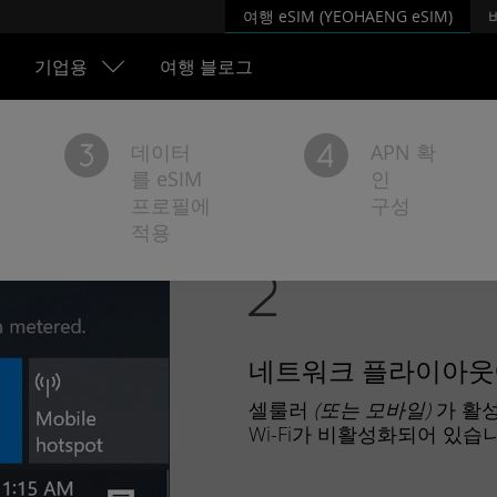
여행 eSIM (YEOHAENG eSIM)
기업용
여행 블로그
데이터
APN 확
를 eSIM
인
프로필에
구성
적용
네트워크 플라이아웃
셀룰러
(또는 모바일)
가
활
Wi-Fi가
비활성화되어
있습니