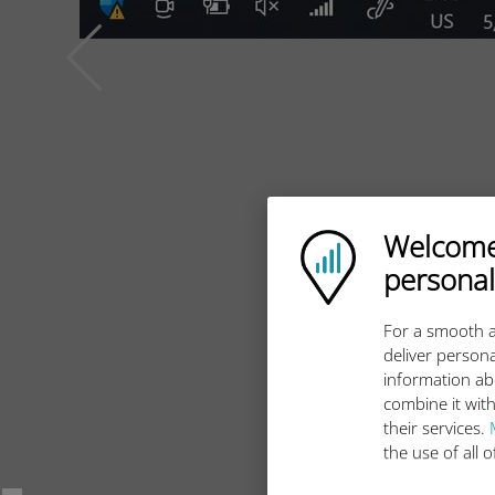
Welcome!
Ubigi logo
personal
For a smooth a
deliver persona
information ab
combine it with
their services.
the use of all 