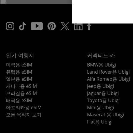
.screen 이미지 { 너비:58rem; 높이: 자동; }
인기 여행지
커넥티드 카
미국용 eSIM
BMW용 Ubigi
유럽용 eSIM
Land Rover용 Ubigi
일본용 eSIM
Alfa Romeo용 Ubigi
캐나다용 eSIM
Jeep용 Ubigi
브라질용 eSIM
Jaguar용 Ubigi
태국용 eSIM
Toyota용 Ubigi
아프리카용 eSIM
Mini용 Ubigi
모든 목적지 보기
Maserati용 Ubigi
Fiat용 Ubigi