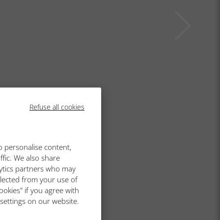
Refuse all cookies
o personalise content,
ffic. We also share
lytics partners who may
llected from your use of
ookies" if you agree with
 settings on our website.