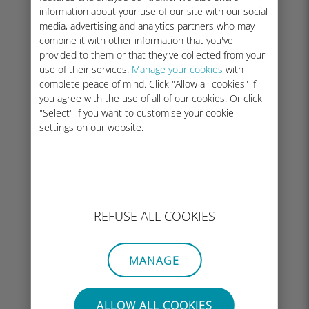
information about your use of our site with our social
media, advertising and analytics partners who may
combine it with other information that you've
provided to them or that they've collected from your
Voor vertrek
use of their services.
Manage your cookies
with
complete peace of mind. Click "Allow all cookies" if
Zorg ervoor dat je je Ubigi-lijn uitschakelt
you agree with the use of all of our cookies. Or click
en mobiele data ingeschakeld houdt op je
"Select" if you want to customise your cookie
primaire SIM vóór je reis.
settings on our website.
REFUSE ALL COOKIES
MANAGE
ALLOW ALL COOKIES