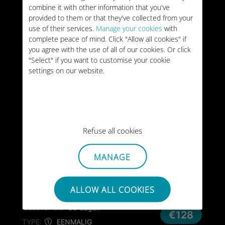
combine it with other information that you've
3GB
WERELD
provided to them or that they've collected from your
use of their services.
Manage your cookies
with
GELDIGHEID:
30 dagen
complete peace of mind. Click "Allow all cookies" if
€26
TYPE:
EENMALIG
you agree with the use of all of our cookies. Or click
"Select" if you want to customise your cookie
settings on our website.
20GB
WERELD
/maand
GELDIGHEID:
Onbeperkt
€44
/maand
TYPE:
MAANDELIJKS
10GB
Refuse all cookies
WERELD
GELDIGHEID:
30 dagen
€59
MANAGE
TYPE:
EENMALIG
25GB
ALLOW ALL COOKIES
WERELD
GELDIGHEID:
90 dagen
€128
TYPE:
EENMALIG