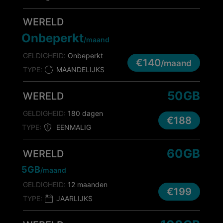
WERELD
Onbeperkt
/maand
GELDIGHEID:
Onbeperkt
€140
/maand
TYPE:
MAANDELIJKS
50GB
WERELD
GELDIGHEID:
180 dagen
€188
TYPE:
EENMALIG
60GB
WERELD
5GB
/maand
GELDIGHEID:
12 maanden
€199
TYPE:
JAARLIJKS