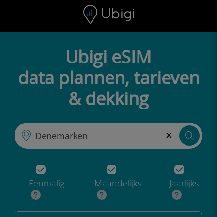
Skip to content
Inhoud
Navigatiebalk
Voettekst
Ubigi eSIM
data plannen, tarieven
& dekking
×
Eenmalig
Maandelijks
Jaarlijks