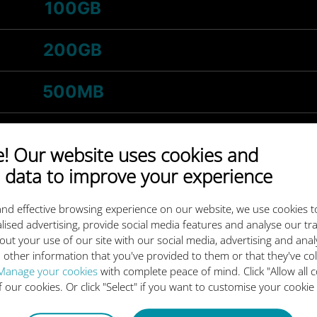
100GB
200GB
500MB
1GB
 Our website uses cookies and
 data to improve your experience
-
5GB
S
/maand
nd effective browsing experience on our website, we use cookies t
3GB
lised advertising, provide social media features and analyse our tra
out your use of our site with our social media, advertising and ana
 other information that you've provided to them or that they've co
-
20GB
S
/maand
Manage your cookies
with complete peace of mind. Click "Allow all c
of our cookies. Or click "Select" if you want to customise your cookie
10GB