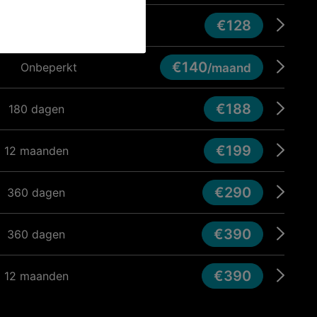
€128
90 dagen
€140
Onbeperkt
/maand
€188
180 dagen
€199
12 maanden
€290
360 dagen
€390
360 dagen
€390
12 maanden