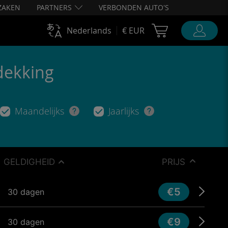
ZAKEN
PARTNERS
VERBONDEN AUTO'S
Cart Ubigi
Nederlands
€ EUR
dekking
Maandelijks
Jaarlijks
GELDIGHEID
PRIJS
€5
30 dagen
€9
30 dagen