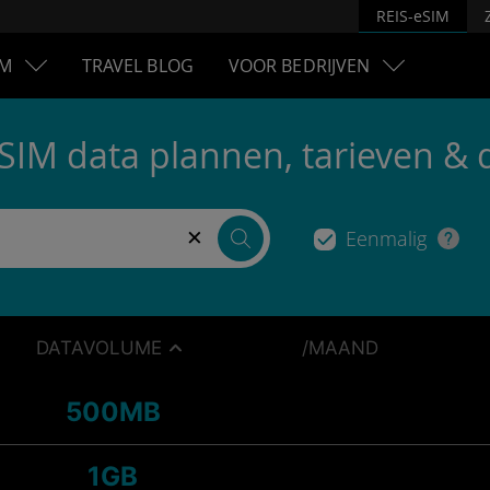
REIS-eSIM
M
TRAVEL BLOG
VOOR BEDRIJVEN
eSIM data plannen, tarieven & 
×
Eenmalig
DATAVOLUME
/MAAND
500MB
1GB