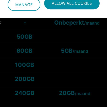
ALLOW ALL COOKIES
MANAGE
25GB
-
Onbeperkt
S
/maand
50GB
60GB
5GB
/maand
100GB
200GB
240GB
20GB
/maand