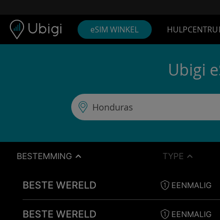
Skip to content
Inhoud
Navigatiebalk
Voettekst
eSIM WINKEL
HULPCENTRU
Ubigi 
BESTEMMING
TYPE
BESTE WERELD
EENMALIG
BESTE WERELD
EENMALIG