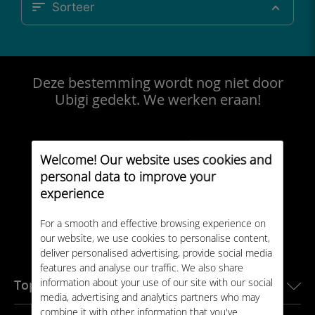
Sorteer
Deze bestemming wordt nog niet door
Ubigi gedekt. We werken eraan!
Welcome! Our website uses cookies and
personal data to improve your
experience
For a smooth and effective browsing experience on
our website, we use cookies to personalise content,
deliver personalised advertising, provide social media
features and analyse our traffic. We also share
information about your use of our site with our social
Topbestemmingen
media, advertising and analytics partners who may
combine it with other information that you've