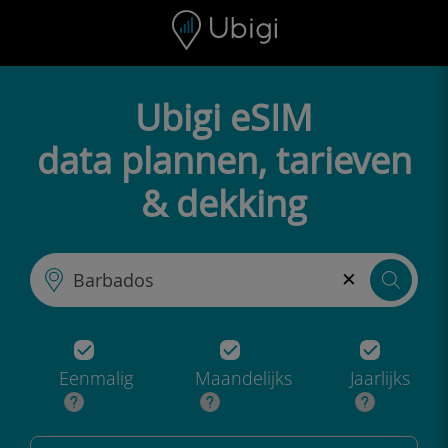
Skip to content
Inhoud
Navigatiebalk
Voettekst
Ubigi eSIM
data plannen, tarieven
& dekking
×
Eenmalig
Maandelijks
Jaarlijks