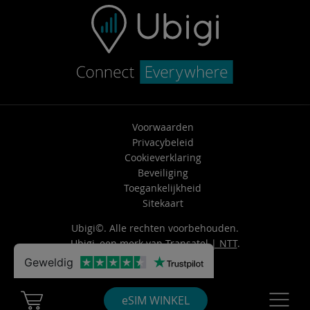
Voorwaarden
Privacybeleid
Cookieverklaring
Beveiliging
Toegankelijkheid
Sitekaart
Ubigi©. Alle rechten voorbehouden.
Ubigi, een merk van
Transatel | NTT
.
Geweldig
Cart Ubigi
Navigatio
eSIM WINKEL