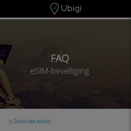
Skip to content
Inhoud
Navigatiebalk
Voettekst
FAQ
eSIM-beveiliging
← Terug naar vragen