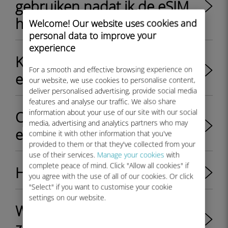
gebruiken nadat ik de eSIM
heb geïnstalleerd?
Welcome! Our website uses cookies and
personal data to improve your
experience
Kan ik overschakelen van
For a smooth and effective browsing experience on
eSIM naar fysieke SIM?
our website, we use cookies to personalise content,
deliver personalised advertising, provide social media
features and analyse our traffic. We also share
information about your use of our site with our social
Ondersteunt iPhone 11
media, advertising and analytics partners who may
eSIM?
combine it with other information that you've
provided to them or that they've collected from your
use of their services.
Manage your cookies
with
complete peace of mind. Click "Allow all cookies" if
Hoe gegevens opslaan
you agree with the use of all of our cookies. Or click
"Select" if you want to customise your cookie
settings on our website.
Welke Samsung apparaten