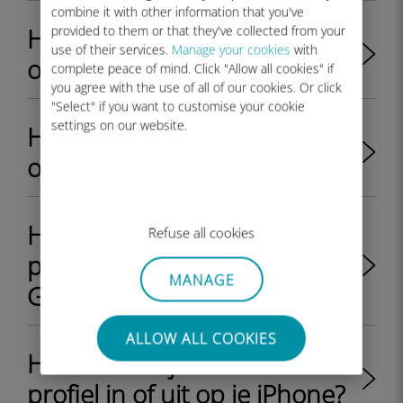
combine it with other information that you've
Hoe installeer je Ubigi eSIM
provided to them or that they've collected from your
use of their services.
Manage your cookies
with
op je iPhone 12 modellen?
complete peace of mind. Click "Allow all cookies" if
you agree with the use of all of our cookies. Or click
"Select" if you want to customise your cookie
settings on our website.
Hoe installeer je Ubigi eSIM
op je iPhone 13 modellen?
Hoe installeer ik een eSIM
Refuse all cookies
profiel op Google Pixel 6 of
MANAGE
Google Pixel 7?
ALLOW ALL COOKIES
Hoe schakel je een eSIM-
profiel in of uit op je iPhone?