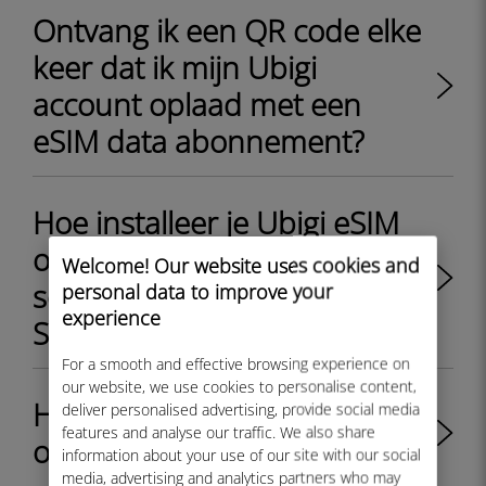
Ontvang ik een QR code elke
keer dat ik mijn Ubigi
account oplaad met een
eSIM data abonnement?
Hoe installeer je Ubigi eSIM
op Samsung Galaxy S22
Welcome! Our website uses cookies and
series (inclusief S22, S22+ en
personal data to improve your
experience
S22 Ultra)?
For a smooth and effective browsing experience on
our website, we use cookies to personalise content,
Hoe installeer ik Ubigi eSIM
deliver personalised advertising, provide social media
features and analyse our traffic. We also share
op mijn iPhone 14 modellen?
information about your use of our site with our social
media, advertising and analytics partners who may