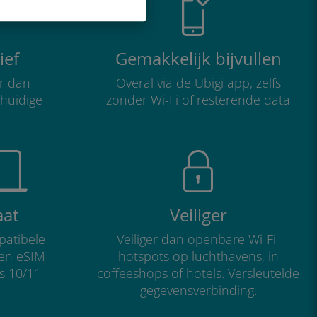
ief
Gemakkelijk bijvullen
r dan
Overal via de Ubigi app, zelfs
 huidige
zonder Wi-Fi of resterende data
aat
Veiliger
atibele
Veiliger dan openbare Wi-Fi-
 en eSIM-
hotspots op luchthavens, in
s 10/11
coffeeshops of hotels. Versleutelde
gegevensverbinding.