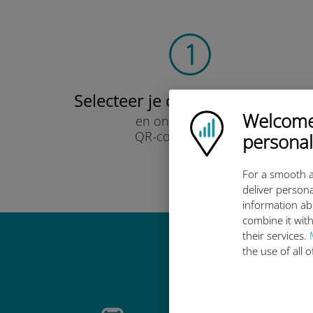
Selecteer je data-abonnement
Welcome!
Ubigi logo
en ontvang het per
QR-code via e-mail.
personal
Snel!
For a smooth a
deliver persona
information ab
combine it with
their services.
the use of all 
Waarom de in