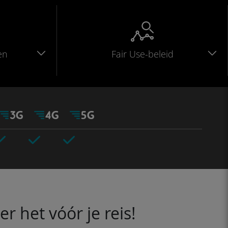
en
Fair Use-beleid
 het vóór je reis!