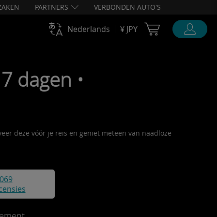
ZAKEN
PARTNERS
VERBONDEN AUTO'S
Cart Ubigi
Nederlands
¥ JPY
7 dagen •
iveer deze vóór je reis en geniet meteen van naadloze
069
censies
ement.