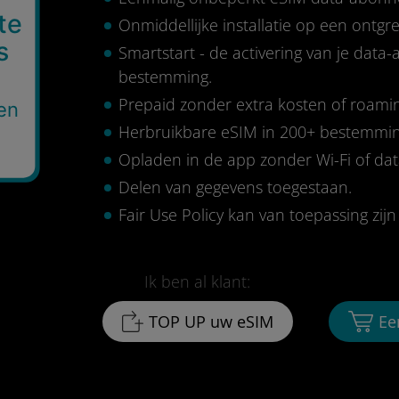
te
Onmiddellijke installatie op een ontg
s
Smartstart - de activering van je data
bestemming.
Prepaid zonder extra kosten of roami
en
Herbruikbare eSIM in 200+ bestemmi
Opladen in de app zonder Wi-Fi of da
Delen van gegevens toegestaan.
Fair Use Policy kan van toepassing zijn 
Ik ben al klant:
TOP UP uw eSIM
Ee