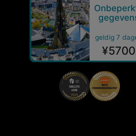
Onbeperk
gegeven
geldig 7 dag
¥5700