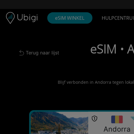
Skip to content
Inhoud
Navigatiebalk
Voettekst
eSIM WINKEL
HULPCENTRU
eSIM • 
Terug naar lijst
Back to list
Blijf verbonden in Andorra tegen loka
Andorra