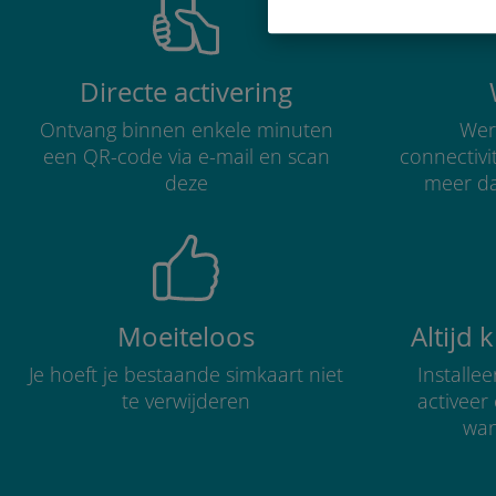
Directe activering
Ontvang binnen enkele minuten
Were
een QR-code via e-mail en scan
connectivi
deze
meer d
Moeiteloos
Altijd 
Je hoeft je bestaande simkaart niet
Installe
te verwijderen
activee
wan