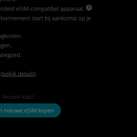
rendeld eSIM-compatibel apparaat.
-abonnement start bij aankomst op je
ngkosten.
ngen.
tategoed.
(
bekijk details
).
Nieuwe klant:
n nieuwe eSIM kopen