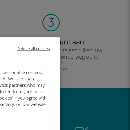
Maak je account aan
Refuse all cookies
om uw data-abonnement te gebruiken, uw
saldo te controleren en onderweg op te
waarderen.
Geniet ervan!
o personalise content,
ffic. We also share
lytics partners who may
llected from your use of
ookies" if you agree with
 settings on our website.
o geweldig is