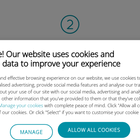
Scan de QR-code
 Our website uses cookies and
om het data-abonnement te activeren en
de Ubigi eSIM te installeren.
 data to improve your experience
Eenvoudig!
nd effective browsing experience on our website, we use cookies t
lised advertising, provide social media features and analyse our tra
out your use of our site with our social media, advertising and ana
 other information that you've provided to them or that they've co
Manage your cookies
with complete peace of mind. Click "Allow all c
of our cookies. Or click "Select" if you want to customise your cookie
ternationale eSIM van Ubigi z
ALLOW ALL COOKIES
MANAGE