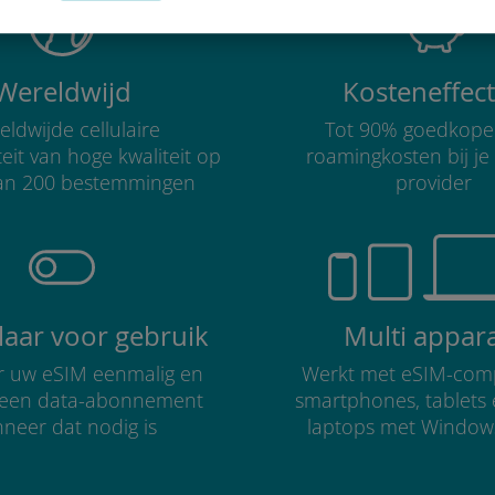
Wereldwijd
Kosteneffect
ldwijde cellulaire
Tot 90% goedkope
teit van hoge kwaliteit op
roamingkosten bij je
an 200 bestemmingen
provider
klaar voor gebruik
Multi appar
er uw eSIM eenmalig en
Werkt met eSIM-comp
r een data-abonnement
smartphones, tablets
neer dat nodig is
laptops met Window