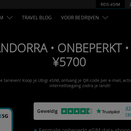
REIS-eSIM
M
TRAVEL BLOG
VOOR BEDRIJVEN
ANDORRA • ONBEPERKT • 
¥5700
le tarieven! Koop je Ubigi eSIM, ontvang je QR-code per e-mail, act
internettoegang zodra je landt!
43
Geweldig
re
Eenmalig onbeperkt eSIM data-abonn