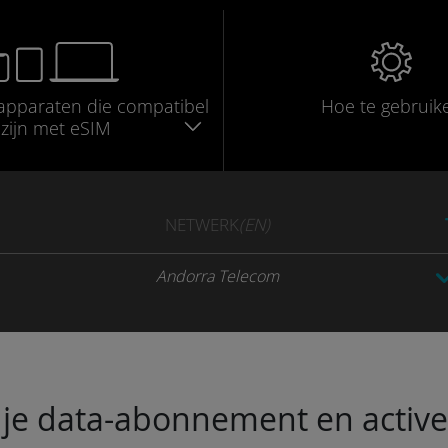
apparaten die compatibel
Hoe te gebruik
zijn met eSIM
NETWERK
(EN)
Andorra Telecom
je data-abonnement en activeer