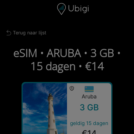
Skip to content
Inhoud
Navigatiebalk
Voettekst
Terug naar lijst
Back to list
eSIM • ARUBA • 3 GB •
15 dagen • €14
Aruba
3 GB
geldig 15 dagen
€14