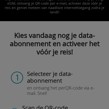
eSIM, ontvang je QR-code per e-mail, activeer deze vóór je
reis en geniet meteen van naadloze internettoegang zodra je
landt!
Kies vandaag nog je data-
abonnement en activeer het
vóór je reis!
Selecteer je data-
abonnement
en ontvang het per
QR-code via e-
mail.
Snel!
Scan de QR-code