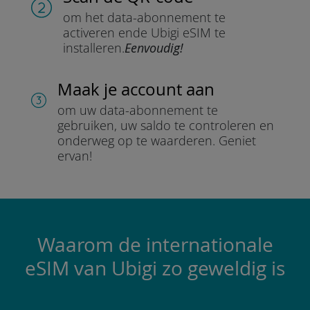
om het data-abonnement te
activeren en
de Ubigi eSIM te
installeren.
Eenvoudig!
Maak je account aan
om uw data-abonnement te
gebruiken, uw saldo te controleren en
onderweg op te waarderen.
Geniet
ervan!
Waarom de internationale
eSIM van Ubigi zo geweldig is