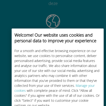
deze
Welcome! Our website uses cookies and
Wereldwijd
personal data to improve your experience
Wereldwijde cellulaire
connectiviteit van hoge kwaliteit op
For a smooth and effective browsing experience on our
meer dan 200 bestemmingen
website, we use cookies to personalise content, deliver
personalised advertising, provide social media features
and analyse our traffic. We also share information about
your use of our site with our social media, advertising and
analytics partners who may combine it with other
information that you've provided to them or that they've
collected from your use of their services.
Manage your
Kosteneffectief
cookies
with complete peace of mind. Click "Allow all
cookies" if you agree with the use of all of our cookies. Or
Tot 90% goedkoper dan
click "Select" if you want to customise your cookie
roamingkosten bij je huidige
settings on our website.