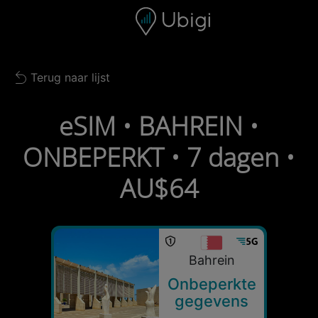
Skip to content
Inhoud
Navigatiebalk
Voettekst
Terug naar lijst
Back to list
eSIM • BAHREIN •
ONBEPERKT • 7 dagen •
AU$64
Bahrein
Onbeperkte
gegevens