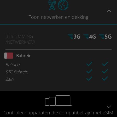
Toon
netwerken en dekking
BESTEMMING
/NETWERK
(EN)
Bahrein
Batelco
STC Bahreïn
Zain
Controleer
apparaten die compatibel
zijn met eSIM