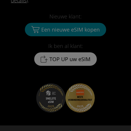
details
).
Nieuwe klant:
Een nieuwe eSIM kopen
Ik ben al klant:
TOP UP uw eSIM