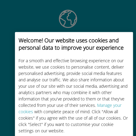
Wereldwijd
Welcome! Our website uses cookies and
personal data to improve your experience
Wereldwijde cellulaire
connectiviteit van hoge kwaliteit op
For a smooth and effective browsing experience on our
meer dan 200 bestemmingen
website, we use cookies to personalise content, deliver
personalised advertising, provide social media features
and analyse our traffic. We also share information about
your use of our site with our social media, advertising and
analytics partners who may combine it with other
information that you've provided to them or that they've
Kosteneffectief
collected from your use of their services.
Manage your
cookies
with complete peace of mind. Click "Allow all
Tot 90% goedkoper dan
cookies" if you agree with the use of all of our cookies. Or
roamingkosten bij je huidige
click "Select" if you want to customise your cookie
provider
settings on our website.