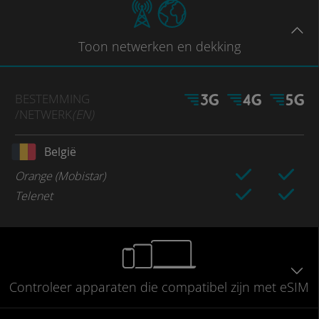
Toon
netwerken en dekking
BESTEMMING
/NETWERK
(EN)
België
Orange (Mobistar)
Telenet
Controleer
apparaten die compatibel
zijn met eSIM