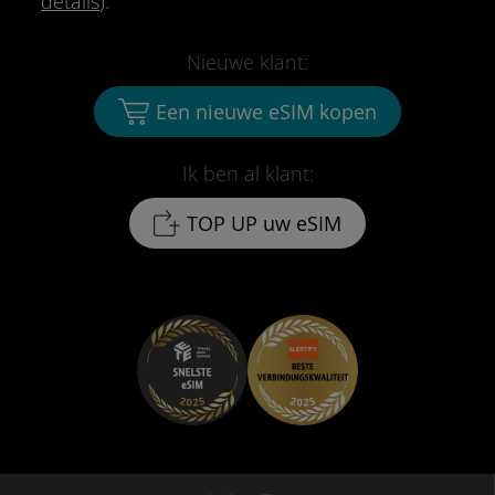
details
).
Nieuwe klant:
Een nieuwe eSIM kopen
Ik ben al klant:
TOP UP uw eSIM