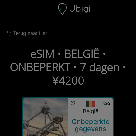
Skip to content
Inhoud
Navigatiebalk
Voettekst
Terug naar lijst
Back to list
eSIM • BELGIË •
ONBEPERKT • 7 dagen •
¥4200
België
Onbeperkte
gegevens