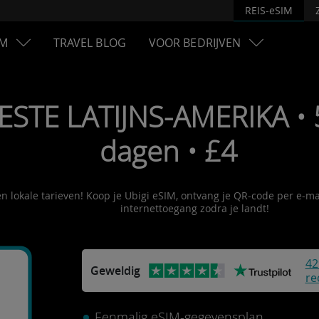
REIS-eSIM
M
TRAVEL BLOG
VOOR BEDRIJVEN
BESTE LATIJNS-AMERIKA •
dagen • £4
en lokale tarieven! Koop je Ubigi eSIM, ontvang je QR-code per e-ma
internettoegang zodra je landt!
42
Geweldig
re
Eenmalig eSIM-gegevensplan.