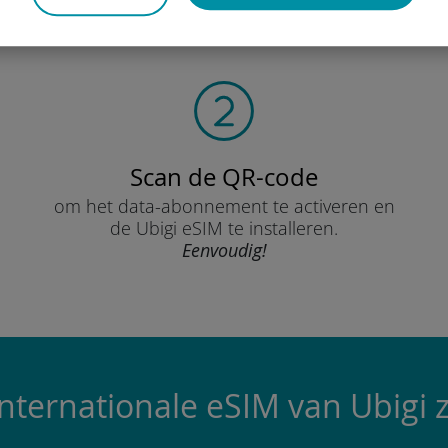
je data-abonnement en activeer
Scan de QR-code
om het data-abonnement te activeren en
de Ubigi eSIM te installeren.
Eenvoudig!
ternationale eSIM van Ubigi z