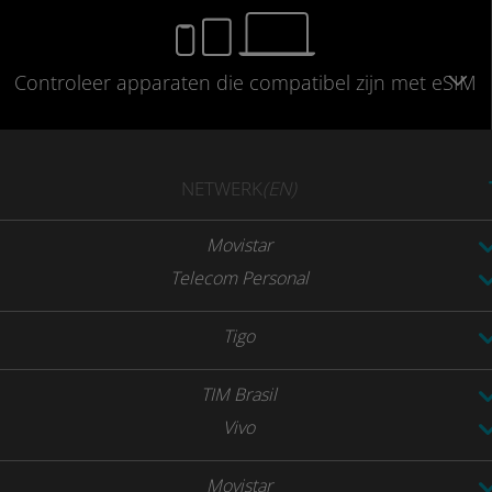
Controleer
apparaten die compatibel
zijn met eSIM
NETWERK
(EN)
Movistar
Telecom Personal
Tigo
TIM Brasil
Vivo
Movistar