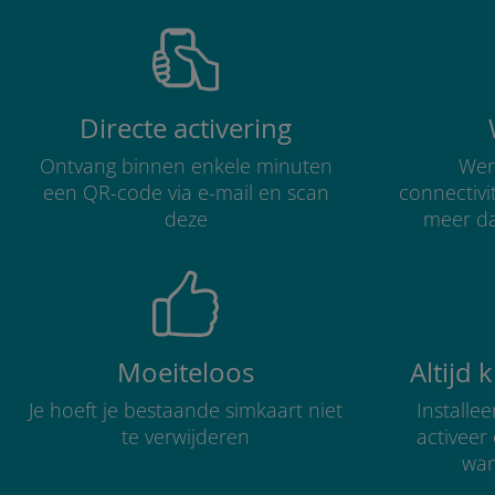
Directe activering
Ontvang binnen enkele minuten
Were
een QR-code via e-mail en scan
connectivi
deze
meer d
Moeiteloos
Altijd 
Je hoeft je bestaande simkaart niet
Installe
te verwijderen
activee
wan