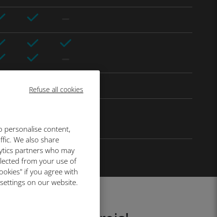
Refuse all cookies
o personalise content,
ffic. We also share
lytics partners who may
llected from your use of
ookies" if you agree with
 settings on our website.