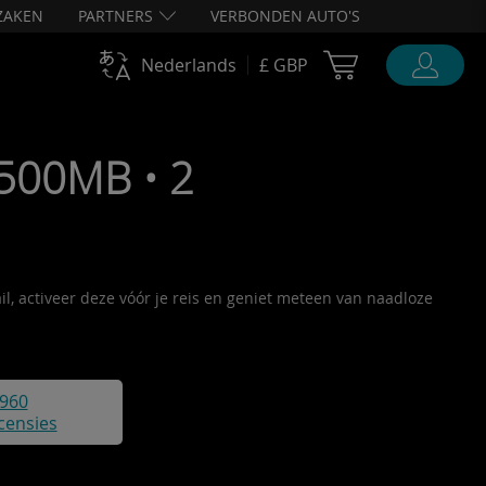
ZAKEN
PARTNERS
VERBONDEN AUTO'S
Cart Ubigi
Nederlands
£ GBP
 500MB • 2
il, activeer deze vóór je reis en geniet meteen van naadloze
960
censies