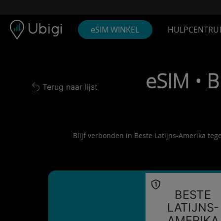
Skip to content
Inhoud
Navigatiebalk
Voettekst
eSIM WINKEL
HULPCENTRU
eSIM • 
Terug naar lijst
Back to list
Blijf verbonden in Beste Latijns-Amerika teg
BESTE
LATIJNS-
AMERIKA