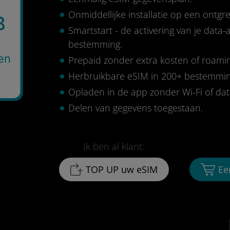
Onmiddellijke installatie op een ontg
B
Smartstart - de activering van je data
bestemming.
en
Prepaid zonder extra kosten of roami
Herbruikbare eSIM in 200+ bestemmi
Opladen in de app zonder Wi-Fi of da
Delen van gegevens toegestaan.
Ik ben al klant:
TOP UP uw eSIM
Ee