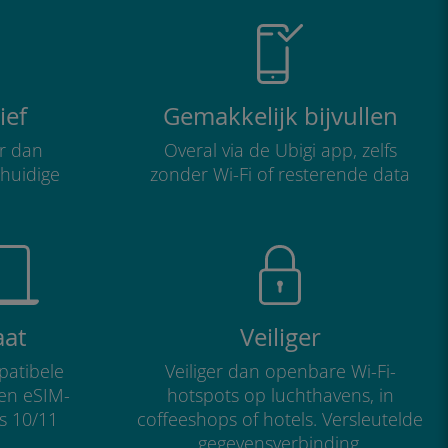
ief
Gemakkelijk bijvullen
r dan
Overal via de Ubigi app, zelfs
 huidige
zonder Wi-Fi of resterende data
aat
Veiliger
atibele
Veiliger dan openbare Wi-Fi-
 en eSIM-
hotspots op luchthavens, in
s 10/11
coffeeshops of hotels. Versleutelde
gegevensverbinding.