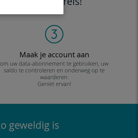
 het vóór je reis!
Maak je account aan
om uw data-abonnement te gebruiken, uw
saldo te controleren en onderweg op te
waarderen.
Geniet ervan!
o geweldig is