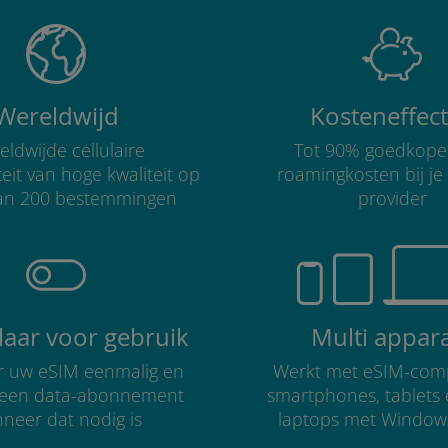
Wereldwijd
Kosteneffect
ldwijde cellulaire
Tot 90% goedkope
teit van hoge kwaliteit op
roamingkosten bij je
an 200 bestemmingen
provider
klaar voor gebruik
Multi appar
er uw eSIM eenmalig en
Werkt met eSIM-comp
r een data-abonnement
smartphones, tablets
neer dat nodig is
laptops met Window