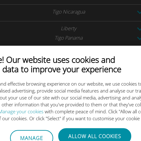
Tigo Nicaragua
Liberty
Tigo Panama
Tigo
 Our website uses cookies and
 data to improve your experience
Antel
Tigo
nd effective browsing experience on our website, we use cookies t
lised advertising, provide social media features and analyse our tra
Movistar
out your use of our site with our social media, advertising and ana
 other information that you've provided to them or that they've co
Manage your cookies
with complete peace of mind. Click "Allow all c
of our cookies. Or click "Select" if you want to customise your cookie
ALLOW ALL COOKIES
MANAGE