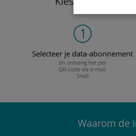
Kies vandaag nog 
Selecteer je data-abonnement
en ontvang het per
QR-code via e-mail.
Snel!
Waarom de in