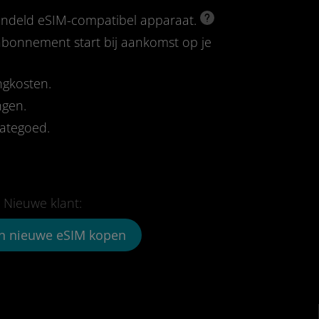
rendeld eSIM-compatibel apparaat.
-abonnement start bij aankomst op je
ngkosten.
ngen.
tategoed.
Nieuwe klant:
n nieuwe eSIM kopen