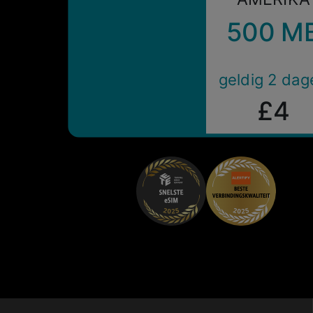
500 M
geldig 2 dag
£4