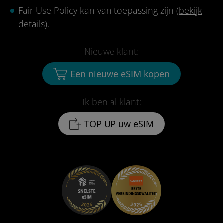
Fair Use Policy kan van toepassing zijn (
bekijk
details
).
Nieuwe klant:
Een nieuwe eSIM kopen
Ik ben al klant:
TOP UP uw eSIM