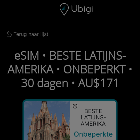
Skip to content
Inhoud
Navigatiebalk
Voettekst
Terug naar lijst
Back to list
eSIM • BESTE LATIJNS-
AMERIKA • ONBEPERKT •
30 dagen • AU$171
BESTE
LATIJNS-
AMERIKA
Onbeperkte