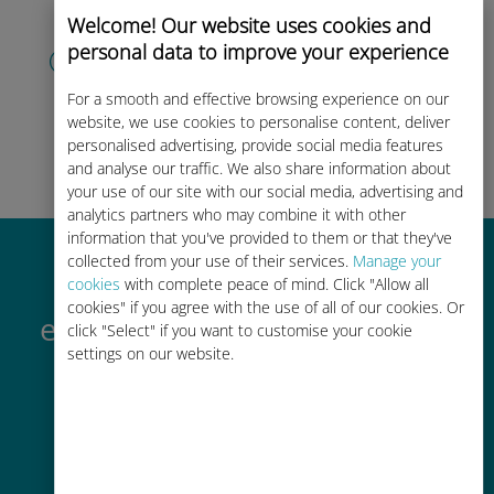
Welcome! Our website uses cookies and
Maak je account aan
personal data to improve your experience
om uw data-abonnement te
For a smooth and effective browsing experience on our
gebruiken, uw saldo te controleren en
website, we use cookies to personalise content, deliver
onderweg op te waarderen.
Geniet
personalised advertising, provide social media features
ervan!
and analyse our traffic. We also share information about
your use of our site with our social media, advertising and
analytics partners who may combine it with other
information that you've provided to them or that they've
collected from your use of their services.
Manage your
Waarom de internationale
cookies
with complete peace of mind. Click "Allow all
cookies" if you agree with the use of all of our cookies. Or
eSIM van Ubigi zo geweldig is
click "Select" if you want to customise your cookie
settings on our website.