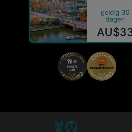
geldig 30
dagen
AU$3