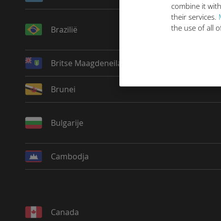
combine it with
their services.
the use of all 
Brazilië
Britse Maagdeneilanden
Brunei
Bulgarije
Cambodja
Canada