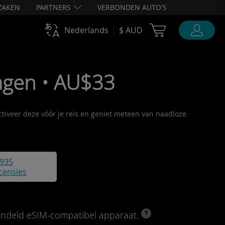
ZAKEN
PARTNERS
VERBONDEN AUTO'S
Cart Ubigi
Nederlands
$ AUD
agen • AU$33
activeer deze vóór je reis en geniet meteen van naadloze
935
censies
rendeld eSIM-compatibel apparaat.