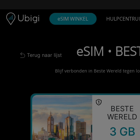
Skip to content
Inhoud
Navigatiebalk
Voettekst
eSIM WINKEL
HULPCENTRU
eSIM • BES
Terug naar lijst
Back to list
Blijf verbonden in Beste Wereld tegen lo
BESTE
WERELD
3 GB