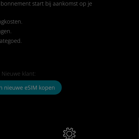
-abonnement start bij aankomst op je
ngkosten.
ngen.
tategoed.
Nieuwe klant:
n nieuwe eSIM kopen