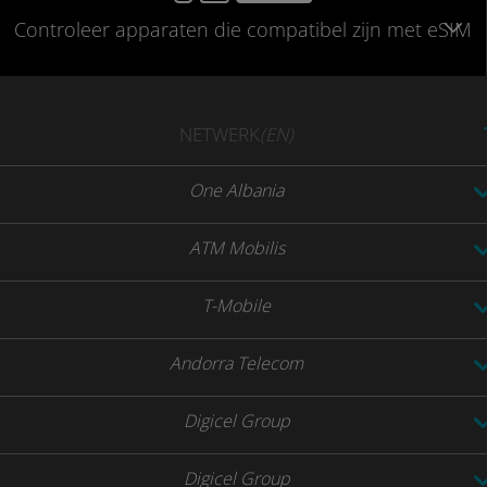
Controleer
apparaten die compatibel
zijn met eSIM
NETWERK
(EN)
One Albania
ATM Mobilis
T-Mobile
Andorra Telecom
Digicel Group
Digicel Group