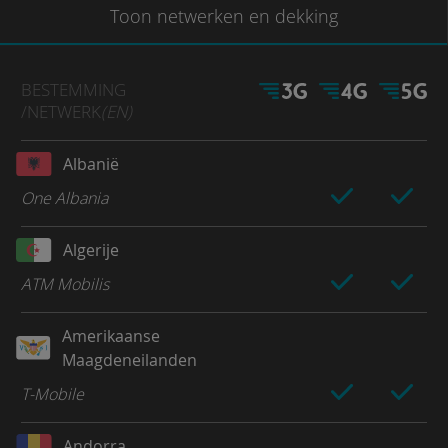
Toon
netwerken en dekking
BESTEMMING
/NETWERK
(EN)
Albanië
One Albania
Algerije
ATM Mobilis
Amerikaanse
Maagdeneilanden
T-Mobile
Andorra