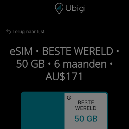
Skip to content
Inhoud
Navigatiebalk
Voettekst
Terug naar lijst
Back to list
eSIM • BESTE WERELD •
50 GB • 6 maanden •
AU$171
BESTE
WERELD
50 GB