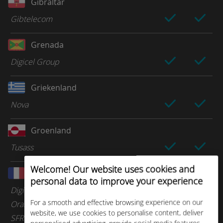
Gibraltar
Gibtelecom
Grenada
Digicel Group
Griekenland
Nova
Groenland
Tusass
Welcome! Our website uses cookies and
Guadeloupe
personal data to improve your experience
Digicel Group
For a smooth and effective browsing experience on our
Orange Caraibes
website, we use cookies to personalise content, deliver
SFR Caraibes