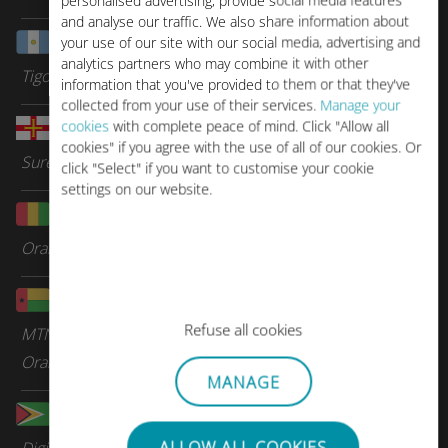
personalised advertising, provide social media features
and analyse our traffic. We also share information about
Guatemala
your use of our site with our social media, advertising and
analytics partners who may combine it with other
Tigo
information that you've provided to them or that they've
collected from your use of their services.
Manage your
cookies
with complete peace of mind. Click "Allow all
Guernsey
cookies" if you agree with the use of all of our cookies. Or
Sure Telecom
click "Select" if you want to customise your cookie
settings on our website.
Guinee
Orange
Guinee-Bissau
Refuse all cookies
MTN
Orange Guinee Bissau
MANAGE
Guyana
ALLOW ALL COOKIES
Digicel Group