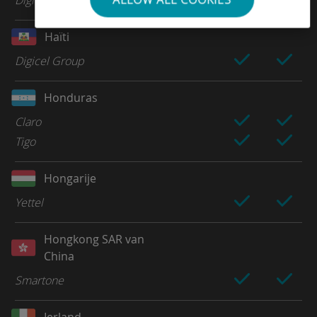
Haïti
Digicel Group
Honduras
Claro
Tigo
Hongarije
Yettel
Hongkong SAR van
China
Smartone
Ierland