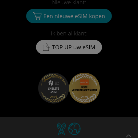
Nieuwe klant:
Een nieuwe eSIM kopen
Ik ben al klant:
TOP UP uw eSIM