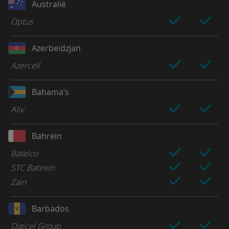
Australië
Optus
Azerbeidzjan
Azercell
Bahama’s
Aliv
Bahrein
Batelco
STC Bahreïn
Zain
Barbados
Digicel Group