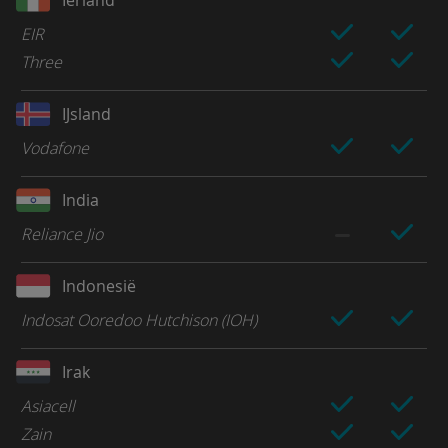
EIR
Three
IJsland
Vodafone
India
Reliance Jio
Indonesië
Indosat Ooredoo Hutchison (IOH)
Irak
Asiacell
Zain