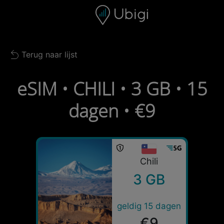
Skip to content
Inhoud
Navigatiebalk
Voettekst
Terug naar lijst
Back to list
eSIM • CHILI • 3 GB • 15
dagen • €9
Chili
3 GB
geldig 15 dagen
€9