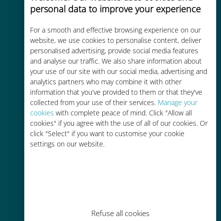
personal data to improve your experience
For a smooth and effective browsing experience on our
website, we use cookies to personalise content, deliver
Kosteneffectief
personalised advertising, provide social media features
Tot 90% goedkoper dan
and analyse our traffic. We also share information about
your use of our site with our social media, advertising and
roamingkosten bij je huidige
analytics partners who may combine it with other
provider
information that you've provided to them or that they've
collected from your use of their services.
Manage your
cookies
with complete peace of mind. Click "Allow all
cookies" if you agree with the use of all of our cookies. Or
click "Select" if you want to customise your cookie
settings on our website.
Gemakkelijk bijvullen
Overal via de Ubigi app, zelfs
zonder Wi-Fi of resterende data
Refuse all cookies