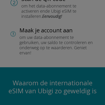
om het data-abonnement te
activeren en
de Ubigi eSIM te
installeren.
Eenvoudig!
Maak je account aan
om uw data-abonnement te
gebruiken, uw saldo te controleren en
onderweg op te waarderen.
Geniet
ervan!
Waarom de internationale
eSIM van Ubigi zo geweldig is