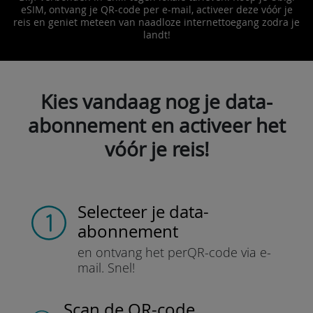
eSIM, ontvang je QR-code per e-mail, activeer deze vóór je
reis en geniet meteen van naadloze internettoegang zodra je
landt!
Kies vandaag nog je data-
abonnement en activeer het
vóór je reis!
Selecteer je data-
abonnement
en ontvang het per
QR-code via e-
mail.
Snel!
Scan de QR-code