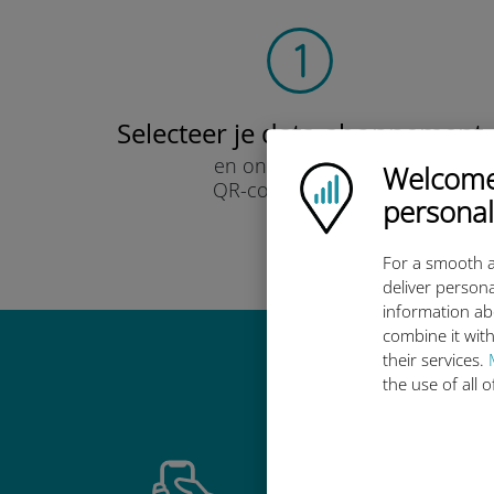
Selecteer je data-abonnement
en ontvang het per
Welcome!
Ubigi logo
QR-code via e-mail.
personal
Snel!
For a smooth a
deliver persona
information ab
combine it with
their services.
Waarom de in
the use of all 