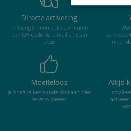
Directe activering
Ontvang binnen enkele minuten
Were
een QR-code via e-mail en scan
connectivi
deze
meer d
Moeiteloos
Altijd 
Je hoeft je bestaande simkaart niet
Installe
te verwijderen
activee
wan