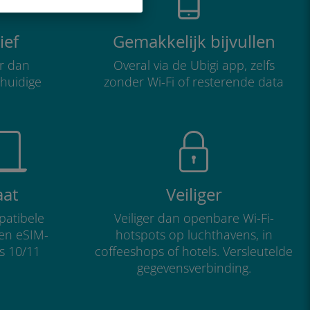
ief
Gemakkelijk bijvullen
r dan
Overal via de Ubigi app, zelfs
 huidige
zonder Wi-Fi of resterende data
aat
Veiliger
atibele
Veiliger dan openbare Wi-Fi-
 en eSIM-
hotspots op luchthavens, in
s 10/11
coffeeshops of hotels. Versleutelde
gegevensverbinding.