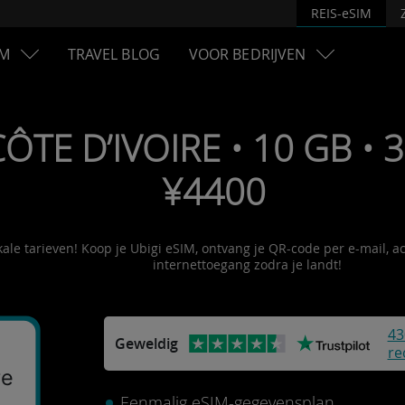
REIS-eSIM
M
TRAVEL BLOG
VOOR BEDRIJVEN
CÔTE D’IVOIRE • 10 GB • 
¥4400
okale tarieven! Koop je Ubigi eSIM, ontvang je QR-code per e-mail, 
internettoegang zodra je landt!
43
Geweldig
re
re
Eenmalig eSIM-gegevensplan.