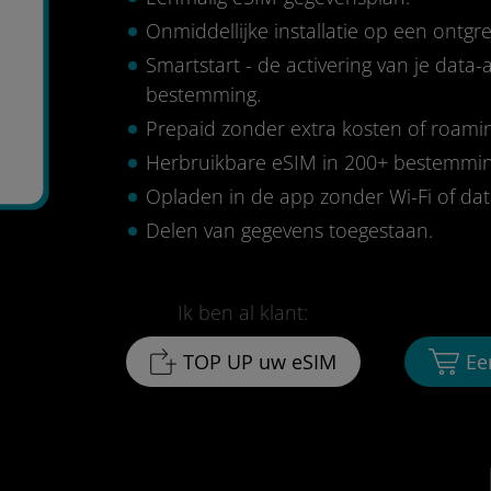
Onmiddellijke installatie op een ontg
Smartstart - de activering van je data
bestemming.
Prepaid zonder extra kosten of roami
0
Herbruikbare eSIM in 200+ bestemmi
Opladen in de app zonder Wi-Fi of da
Delen van gegevens toegestaan.
Ik ben al klant:
TOP UP uw eSIM
Ee