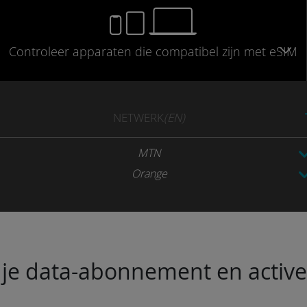
Controleer
apparaten die compatibel
zijn met eSIM
NETWERK
(EN)
MTN
Orange
je data-abonnement en activeer