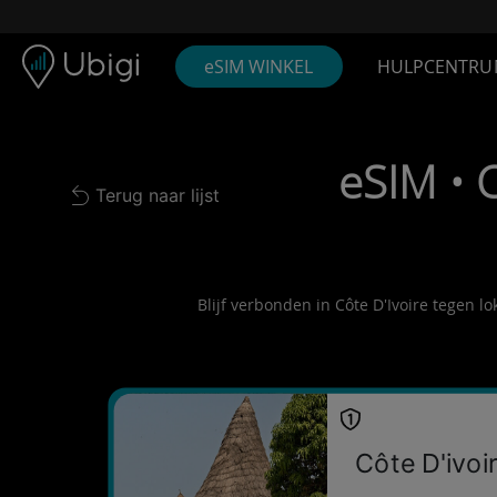
Skip to content
Inhoud
Navigatiebalk
Voettekst
eSIM WINKEL
HULPCENTRU
eSIM • 
Terug naar lijst
Back to list
Blijf verbonden in Côte D'Ivoire tegen l
Côte D'ivoi