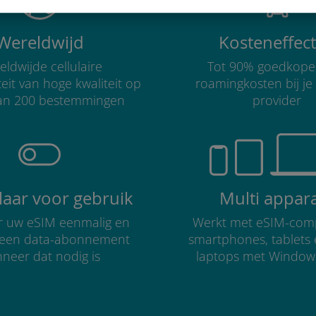
Wereldwijd
Kosteneffect
ldwijde cellulaire
Tot 90% goedkope
teit van hoge kwaliteit op
roamingkosten bij je
an 200 bestemmingen
provider
klaar voor gebruik
Multi appar
er uw eSIM eenmalig en
Werkt met eSIM-comp
r een data-abonnement
smartphones, tablets
neer dat nodig is
laptops met Window