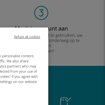
Maak je account aan
om uw data-abonnement te gebruiken, uw
Refuse all cookies
saldo te controleren en onderweg op te
waarderen.
Geniet ervan!
o personalise content,
ffic. We also share
lytics partners who may
llected from your use of
ookies" if you agree with
o geweldig is
 settings on our website.