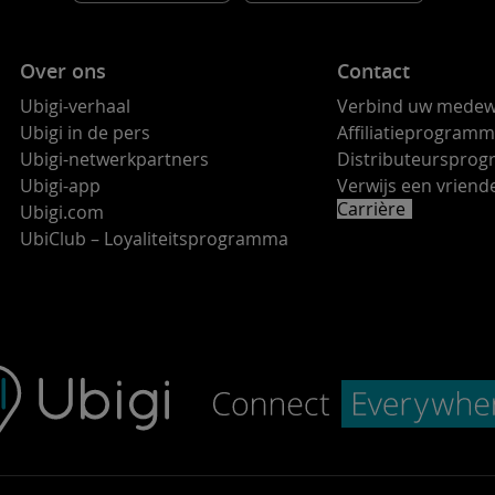
Over ons
Contact
Ubigi-verhaal
Verbind uw medew
Ubigi in de pers
Affiliatieprogram
Ubigi-netwerkpartners
Distributeurspro
Ubigi-app
Verwijs een vrie
Carrière
Ubigi.com
UbiClub – Loyaliteitsprogramma