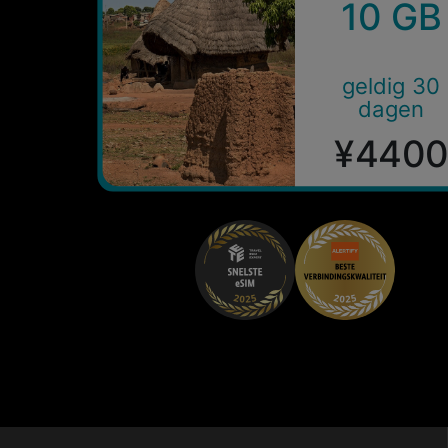
10 GB
geldig 30
dagen
¥440