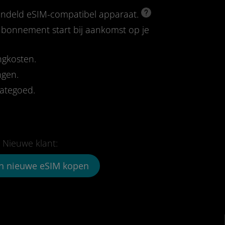
rendeld eSIM-compatibel apparaat.
-abonnement start bij aankomst op je
ngkosten.
ngen.
tategoed.
Nieuwe klant:
n nieuwe eSIM kopen