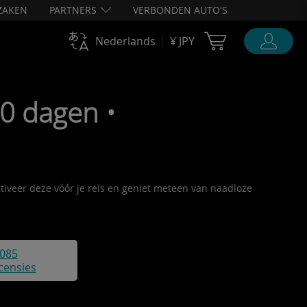
ZAKEN
PARTNERS
VERBONDEN AUTO'S
Cart Ubigi
Nederlands
¥ JPY
30 dagen •
activeer deze vóór je reis en geniet meteen van naadloze
085
censies