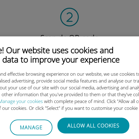
Scan de QR-code
om het data-abonnement te activeren en
 Our website uses cookies and
de Ubigi eSIM te installeren.
 data to improve your experience
Eenvoudig!
nd effective browsing experience on our website, we use cookies t
lised advertising, provide social media features and analyse our tra
out your use of our site with our social media, advertising and ana
 other information that you've provided to them or that they've co
Manage your cookies
with complete peace of mind. Click "Allow all c
ternationale eSIM van Ubigi z
of our cookies. Or click "Select" if you want to customise your cookie
ALLOW ALL COOKIES
MANAGE