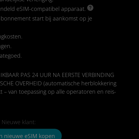
rendeld eSIM-compatibel apparaat.
-abonnement start bij aankomst op je
ngkosten.
ngen.
tategoed.
IKBAAR PAS 24 UUR NA EERSTE VERBINDING
CHE OVERHEID (automatische herblokkering
t – van toepassing op alle operatoren en reis-
Nieuwe klant:
n nieuwe eSIM kopen