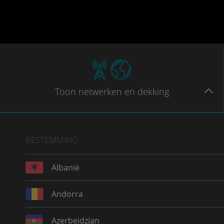
Toon
netwerken en dekking
BESTEMMING
Albanië
Andorra
Azerbeidzjan