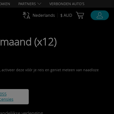
ZAKEN
PARTNERS
VERBONDEN AUTO'S
Cart Ubigi
Nederlands
$ AUD
/maand (x12)
, activeer deze vóór je reis en geniet meteen van naadloze
055
censies
ndelijkse verlenging.