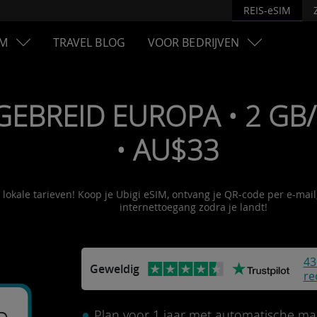
REIS-eSIM
M
TRAVEL BLOG
VOOR BEDRIJVEN
TGEBREID EUROPA • 2 GB
• AU$33
 lokale tarieven! Koop je Ubigi eSIM, ontvang je QR-code per e-mail
internettoegang zodra je landt!
43
Geweldig
re
Plan voor 1 jaar met automatische maa