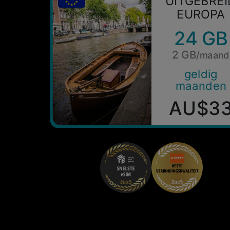
UITGEBREI
EUROPA
24 GB
2 GB
/maand
geldig
maanden
AU$3