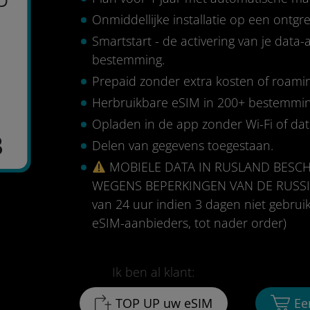
D
Onmiddellijke installatie op een ontg
Smartstart - de activering van je data
bestemming.
Prepaid zonder extra kosten of roami
Herbruikbare eSIM in 200+ bestemmi
Opladen in de app zonder Wi-Fi of da
3
Delen van gegevens toegestaan.
MOBIELE DATA IN RUSLAND BESCH
WEGENS BEPERKINGEN VAN DE RUSSIS
van 24 uur indien 3 dagen niet gebruik
eSIM-aanbieders, tot nader order)
Ik ben al klant:
TOP UP uw eSIM
Ee