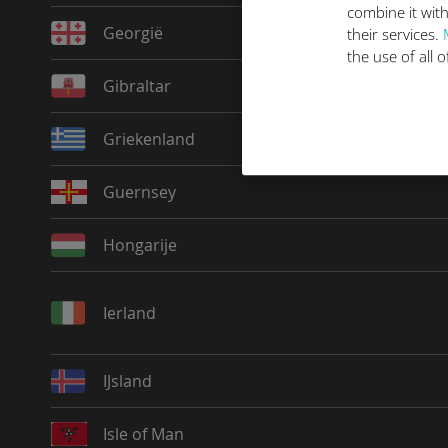
combine it with
Georgië
their services.
the use of all 
Gibraltar
Griekenland
Guernsey
Hongarije
Ierland
IJsland
Isle of Man