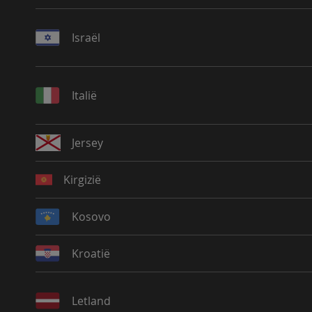
Israël
Italië
Jersey
Kirgizië
Kosovo
Kroatië
Letland