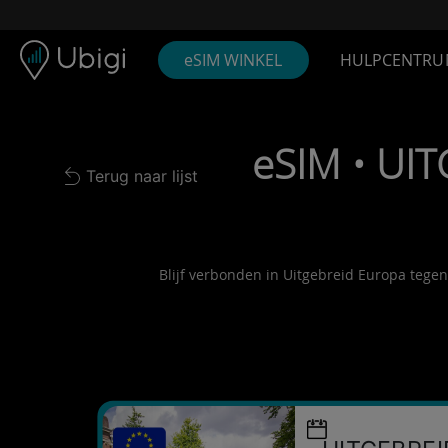
Skip to content
Inhoud
Navigatiebalk
Voettekst
eSIM WINKEL
HULPCENTRU
eSIM • UI
Terug naar lijst
Back to list
Blijf verbonden in Uitgebreid Europa tegen