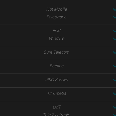
Hot Mobile
Pelephone
Iliad
WindTre
Sure Telecom
Beeline
IPKO Kosovo
A1 Croatia
LMT
Tele 2 Lettonie