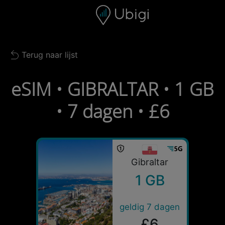
Skip to content
Inhoud
Navigatiebalk
Voettekst
Terug naar lijst
Back to list
eSIM • GIBRALTAR • 1 GB
• 7 dagen • £6
Gibraltar
1 GB
geldig 7 dagen
£6