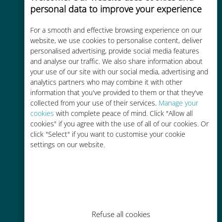
personal data to improve your experience
For a smooth and effective browsing experience on our
website, we use cookies to personalise content, deliver
Kosteneffectief
personalised advertising, provide social media features
Tot 90% goedkoper dan
and analyse our traffic. We also share information about
your use of our site with our social media, advertising and
roamingkosten bij je huidige
analytics partners who may combine it with other
provider
information that you've provided to them or that they've
collected from your use of their services.
Manage your
cookies
with complete peace of mind. Click "Allow all
cookies" if you agree with the use of all of our cookies. Or
click "Select" if you want to customise your cookie
settings on our website.
Gemakkelijk bijvullen
Overal via de Ubigi app, zelfs
zonder Wi-Fi of resterende data
Refuse all cookies