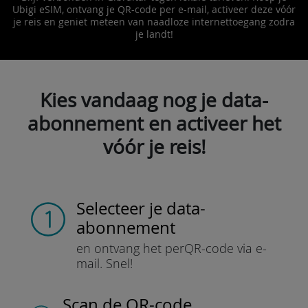
Ubigi eSIM, ontvang je QR-code per e-mail, activeer deze vóór
je reis en geniet meteen van naadloze internettoegang zodra
je landt!
Kies vandaag nog je data-
abonnement en activeer het
vóór je reis!
Selecteer je data-
abonnement
en ontvang het per
QR-code via e-
mail.
Snel!
Scan de QR-code