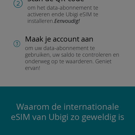
om het data-abonnement te
activeren en
de Ubigi eSIM te
installeren.
Eenvoudig!
Maak je account aan
om uw data-abonnement te
gebruiken, uw saldo te controleren en
onderweg op te waarderen.
Geniet
ervan!
Waarom de internationale
eSIM van Ubigi zo geweldig is