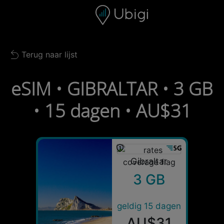
Skip to content
Inhoud
Navigatiebalk
Voettekst
Terug naar lijst
Back to list
eSIM • GIBRALTAR • 3 GB
• 15 dagen • AU$31
Gibraltar
3 GB
geldig 15 dagen
AU$31