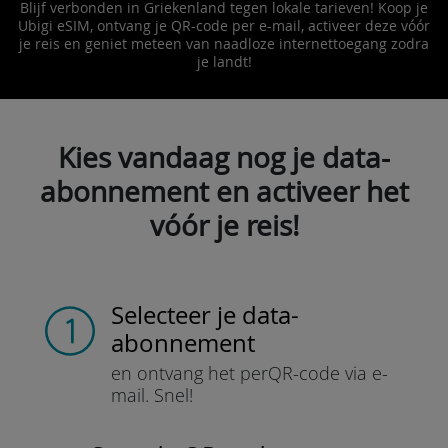
Blijf verbonden in Griekenland tegen lokale tarieven! Koop je
Ubigi eSIM, ontvang je QR-code per e-mail, activeer deze vóór
je reis en geniet meteen van naadloze internettoegang zodra
je landt!
Kies vandaag nog je data-
abonnement en activeer het
vóór je reis!
Selecteer je data-
abonnement
en ontvang het per
QR-code via e-
mail.
Snel!