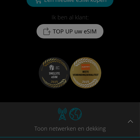
Ik ben al klant:
TOP UP uw eSIM
Toon
netwerken en dekking