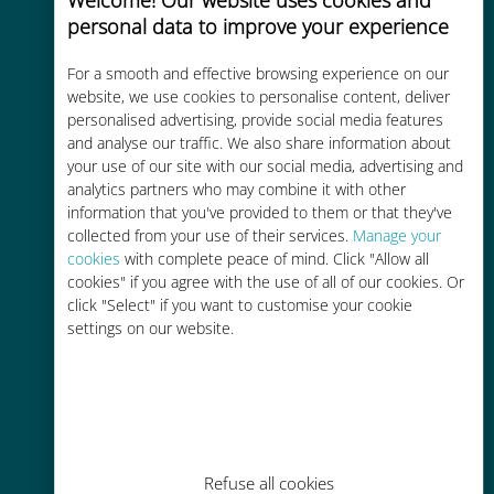
personal data to improve your experience
For a smooth and effective browsing experience on our
website, we use cookies to personalise content, deliver
Kosteneffectief
personalised advertising, provide social media features
and analyse our traffic. We also share information about
Tot 90% goedkoper dan
your use of our site with our social media, advertising and
roamingkosten bij je huidige
analytics partners who may combine it with other
provider
information that you've provided to them or that they've
collected from your use of their services.
Manage your
cookies
with complete peace of mind. Click "Allow all
cookies" if you agree with the use of all of our cookies. Or
click "Select" if you want to customise your cookie
settings on our website.
Gemakkelijk bijvullen
Overal via de Ubigi app, zelfs
zonder Wi-Fi of resterende data
Refuse all cookies