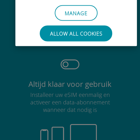
MANAGE
Moeiteloos
Je hoeft je bestaande simkaart niet
ALLOW ALL COOKIES
te verwijderen
Altijd klaar voor gebruik
Installeer uw eSIM eenmalig en
activeer een data-abonnement
wanneer dat nodig is