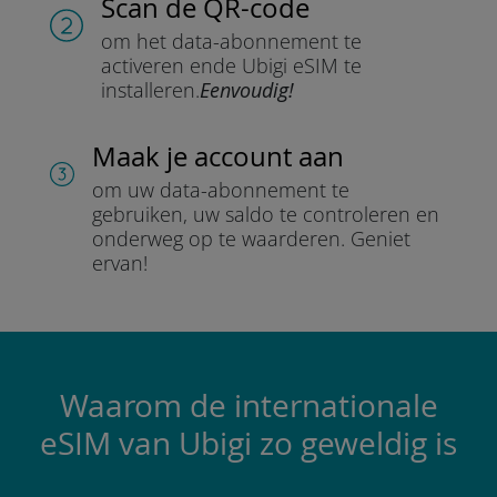
Scan de QR-code
om het data-abonnement te
activeren en
de Ubigi eSIM te
installeren.
Eenvoudig!
Maak je account aan
om uw data-abonnement te
gebruiken, uw saldo te controleren en
onderweg op te waarderen.
Geniet
ervan!
Waarom de internationale
eSIM van Ubigi zo geweldig is