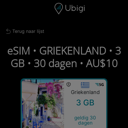
Skip to content
Inhoud
Navigatiebalk
Voettekst
Terug naar lijst
Back to list
eSIM • GRIEKENLAND • 3
GB • 30 dagen • AU$10
Griekenland
3 GB
geldig 30
dagen