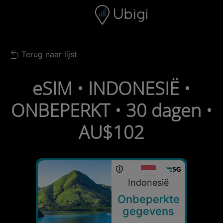
Skip to content
Inhoud
Navigatiebalk
Voettekst
Terug naar lijst
Back to list
eSIM • INDONESIË •
ONBEPERKT • 30 dagen •
AU$102
Indonesië
Onbeperkte
gegevens