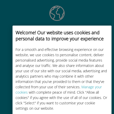
Wereldwijd
Welcome! Our website uses cookies and
Wereldwijde cellulaire
personal data to improve your experience
connectiviteit van hoge kwaliteit op
For a smooth and effective browsing experience on our
meer dan 200 bestemmingen
website, we use cookies to personalise content, deliver
personalised advertising, provide social media features
and analyse our traffic. We also share information about
your use of our site with our social media, advertising and
analytics partners who may combine it with other
information that you've provided to them or that they've
Kosteneffectief
collected from your use of their services.
Manage your
cookies
with complete peace of mind. Click "Allow all
Tot 90% goedkoper dan
cookies" if you agree with the use of all of our cookies. Or
roamingkosten bij je huidige
click "Select" if you want to customise your cookie
provider
settings on our website.