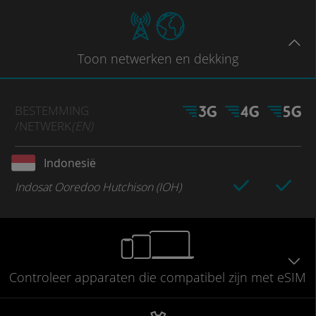
Toon
netwerken en dekking
BESTEMMING
/NETWERK
(EN)
Indonesië
Indosat Ooredoo Hutchison (IOH)
Controleer
apparaten die compatibel
zijn met eSIM