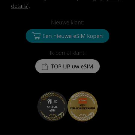
details
).
Nieuwe klant:
Een nieuwe eSIM kopen
Ik ben al klant:
TOP UP uw eSIM