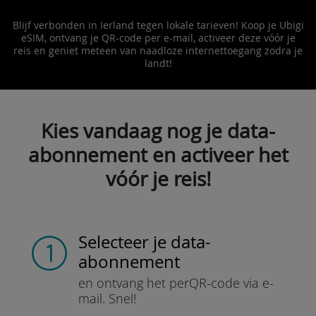
Blijf verbonden in Ierland tegen lokale tarieven! Koop je Ubigi
eSIM, ontvang je QR-code per e-mail, activeer deze vóór je
reis en geniet meteen van naadloze internettoegang zodra je
landt!
Kies vandaag nog je data-
abonnement en activeer het
vóór je reis!
Selecteer je data-
abonnement
en ontvang het per
QR-code via e-
mail.
Snel!