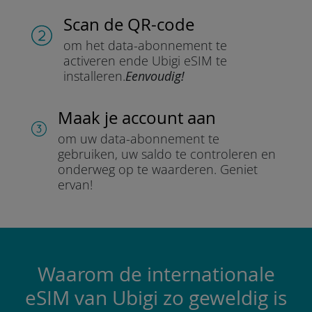
Scan de QR-code
om het data-abonnement te
activeren en
de Ubigi eSIM te
installeren.
Eenvoudig!
Maak je account aan
om uw data-abonnement te
gebruiken, uw saldo te controleren en
onderweg op te waarderen.
Geniet
ervan!
Waarom de internationale
eSIM van Ubigi zo geweldig is