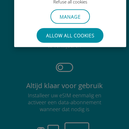
Refuse all cookies
MANAGE
Moeiteloos
ALLOW ALL COOKIES
Je hoeft je bestaande simkaart niet
te verwijderen
Altijd klaar voor gebruik
Installeer uw eSIM eenmalig en
activeer een data-abonnement
wanneer dat nodig is