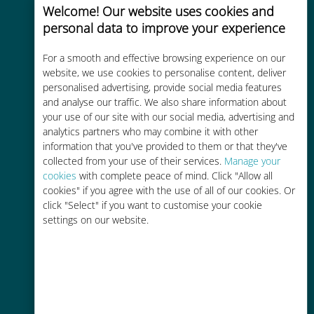
Welcome! Our website uses cookies and
personal data to improve your experience
For a smooth and effective browsing experience on our
website, we use cookies to personalise content, deliver
Kosteneffectief
personalised advertising, provide social media features
and analyse our traffic. We also share information about
Tot 90% goedkoper dan
your use of our site with our social media, advertising and
roamingkosten bij je huidige
analytics partners who may combine it with other
information that you've provided to them or that they've
provider
collected from your use of their services.
Manage your
cookies
with complete peace of mind. Click "Allow all
cookies" if you agree with the use of all of our cookies. Or
click "Select" if you want to customise your cookie
settings on our website.
Gemakkelijk bijvullen
Overal via de Ubigi app, zelfs
zonder Wi-Fi of resterende data