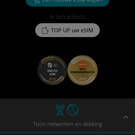
Ik ben al klant:
TOP UP uw eSIM
Toon
netwerken en dekking