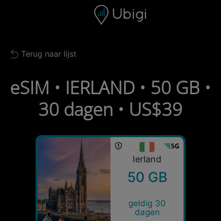
Skip to content
Inhoud
Navigatiebalk
Voettekst
Terug naar lijst
Back to list
eSIM • IERLAND • 50 GB •
30 dagen • US$39
Ierland
50 GB
geldig 30
dagen