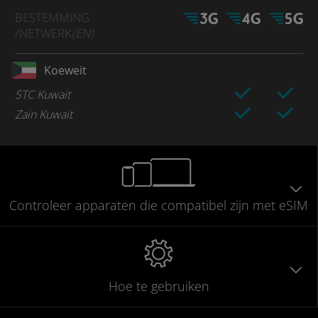
BESTEMMING
/NETWERK
(EN)
Koeweit
STC Kuwait
Zain Kuwait
Controleer
apparaten die compatibel
zijn met eSIM
Hoe te gebruiken