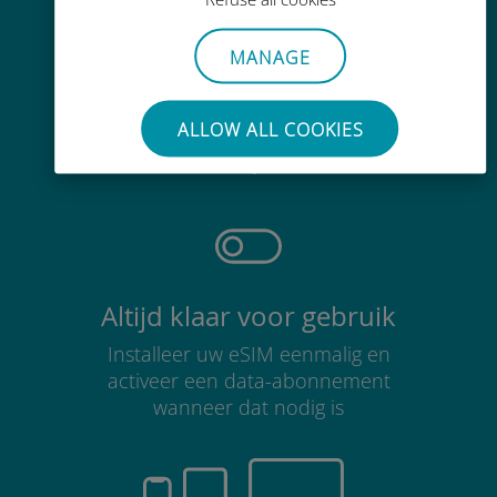
MANAGE
Moeiteloos
ALLOW ALL COOKIES
Je hoeft je bestaande simkaart niet
te verwijderen
Altijd klaar voor gebruik
Installeer uw eSIM eenmalig en
activeer een data-abonnement
wanneer dat nodig is