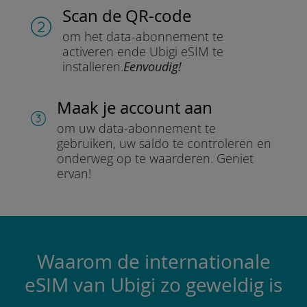
Scan de QR-code
om het data-abonnement te
activeren en
de Ubigi eSIM te
installeren.
Eenvoudig!
Maak je account aan
om uw data-abonnement te
gebruiken, uw saldo te controleren en
onderweg op te waarderen.
Geniet
ervan!
Waarom de internationale
eSIM van Ubigi zo geweldig is