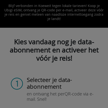
Blijf verbonden in Koeweit tegen lokale tarieven! Koop je
Ubigi eSIM, ontvang je QR-code per e-mail, activeer deze vóór
je reis en geniet meteen van naadloze internettoegang zodra
je landt!
Kies vandaag nog je data-
abonnement en activeer het
vóór je reis!
Selecteer je data-
abonnement
en ontvang het per
QR-code via e-
mail.
Snel!