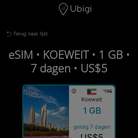
Skip to content
Inhoud
Navigatiebalk
Voettekst
Terug naar lijst
Back to list
eSIM • KOEWEIT • 1 GB •
7 dagen • US$5
Koeweit
1 GB
geldig 7 dagen
US$5