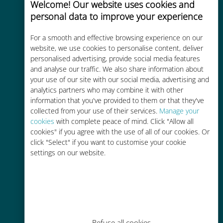
Welcome! Our website uses cookies and
personal data to improve your experience
For a smooth and effective browsing experience on our
website, we use cookies to personalise content, deliver
Kosteneffectief
personalised advertising, provide social media features
and analyse our traffic. We also share information about
Tot 90% goedkoper dan
your use of our site with our social media, advertising and
roamingkosten bij je huidige
analytics partners who may combine it with other
provider
information that you've provided to them or that they've
collected from your use of their services.
Manage your
cookies
with complete peace of mind. Click "Allow all
cookies" if you agree with the use of all of our cookies. Or
click "Select" if you want to customise your cookie
settings on our website.
Gemakkelijk bijvullen
Overal via de Ubigi app, zelfs
zonder Wi-Fi of resterende data
Refuse all cookies