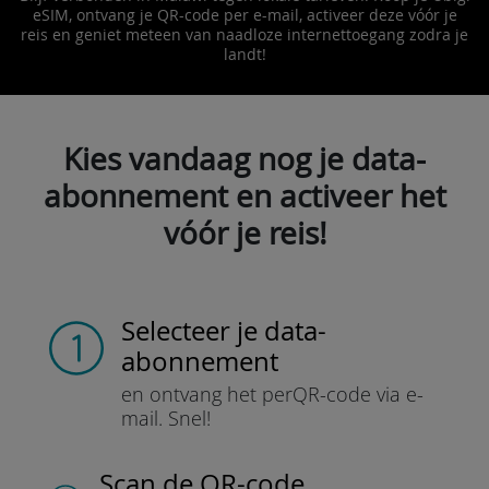
eSIM, ontvang je QR-code per e-mail, activeer deze vóór je
reis en geniet meteen van naadloze internettoegang zodra je
landt!
Kies vandaag nog je data-
abonnement en activeer het
vóór je reis!
Selecteer je data-
abonnement
en ontvang het per
QR-code via e-
mail.
Snel!
Scan de QR-code