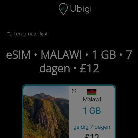
Skip to content
Inhoud
Navigatiebalk
Voettekst
Terug naar lijst
Back to list
eSIM • MALAWI • 1 GB • 7
dagen • £12
Malawi
1 GB
geldig 7 dagen
£12