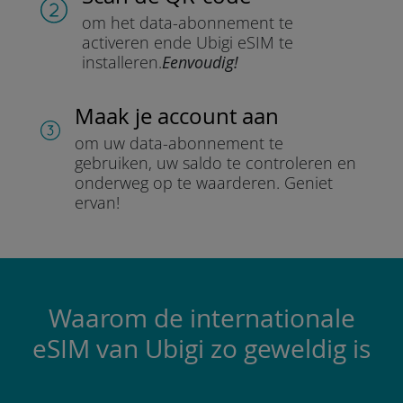
om het data-abonnement te
activeren en
de Ubigi eSIM te
installeren.
Eenvoudig!
Maak je account aan
om uw data-abonnement te
gebruiken, uw saldo te controleren en
onderweg op te waarderen.
Geniet
ervan!
Waarom de internationale
eSIM van Ubigi zo geweldig is