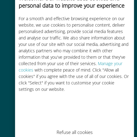
personal data to improve your experience
For a smooth and effective browsing experience on our
website, we use cookies to personalise content, deliver
Kosteneffectief
personalised advertising, provide social media features
Tot 90% goedkoper dan
and analyse our traffic. We also share information about
your use of our site with our social media, advertising and
roamingkosten bij je huidige
analytics partners who may combine it with other
provider
information that you've provided to them or that they've
collected from your use of their services.
Manage your
cookies
with complete peace of mind. Click "Allow all
cookies" if you agree with the use of all of our cookies. Or
click "Select" if you want to customise your cookie
settings on our website.
Gemakkelijk bijvullen
Overal via de Ubigi app, zelfs
zonder Wi-Fi of resterende data
Refuse all cookies