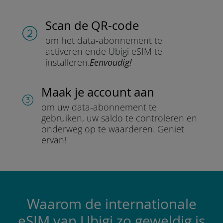
Scan de QR-code
om het data-abonnement te
activeren en
de Ubigi eSIM te
installeren.
Eenvoudig!
Maak je account aan
om uw data-abonnement te
gebruiken, uw saldo te controleren en
onderweg op te waarderen.
Geniet
ervan!
Waarom de internationale
eSIM van Ubigi zo geweldig is