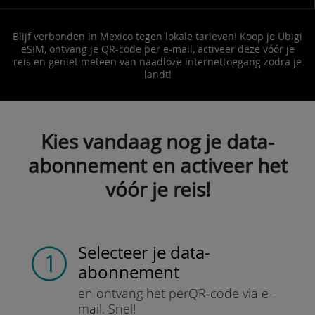
Blijf verbonden in Mexico tegen lokale tarieven! Koop je Ubigi
eSIM, ontvang je QR-code per e-mail, activeer deze vóór je
reis en geniet meteen van naadloze internettoegang zodra je
landt!
Kies vandaag nog je data-
abonnement en activeer het
vóór je reis!
Selecteer je data-
abonnement
en ontvang het per
QR-code via e-
mail.
Snel!