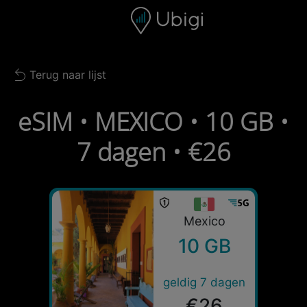
Skip to content
Inhoud
Navigatiebalk
Voettekst
Terug naar lijst
Back to list
eSIM • MEXICO • 10 GB •
7 dagen • €26
Mexico
10 GB
geldig 7 dagen
€26