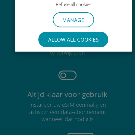
Refuse all cookies
MANAGE
Moeiteloos
ALLOW ALL COOKIES
Je hoeft je bestaande simkaart niet
te verwijderen
Altijd klaar voor gebruik
Installeer uw eSIM eenmalig en
activeer een data-abonnement
wanneer dat nodig is