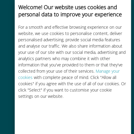
meer dan 200 bestemmingen
Welcome! Our website uses cookies and
personal data to improve your experience
For a smooth and effective browsing experience on our
website, we use cookies to personalise content, deliver
personalised advertising, provide social media features
Kosteneffectief
and analyse our traffic. We also share information about
your use of our site with our social media, advertising and
Tot 90% goedkoper dan
analytics partners who may combine it with other
roamingkosten bij je huidige
information that you've provided to them or that they've
provider
collected from your use of their services.
Manage your
cookies
with complete peace of mind. Click "Allow all
cookies" if you agree with the use of all of our cookies. Or
click "Select" if you want to customise your cookie
settings on our website.
Gemakkelijk bijvullen
Overal via de Ubigi app, zelfs
zonder Wi-Fi of resterende data