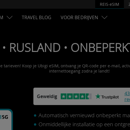
REIS-eSIM
M
TRAVEL BLOG
VOOR BEDRIJVEN
 • RUSLAND • ONBEPERKT
le tarieven! Koop je Ubigi eSIM, ontvang je QR-code per e-mail, act
internettoegang zodra je landt!
43
Geweldig
re
Automatisch vernieuwd onbeperkt ma
Onmiddellijke installatie op een ontg