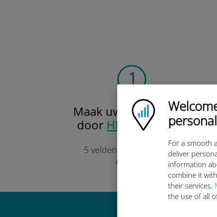
Welcome!
Ubigi logo
Maak uw account aan
personal
door
HIER
te klikken
Slechts
For a smooth a
5 velden om in te vullen.
deliver persona
Beloofd!
information ab
combine it with
their services.
the use of all 