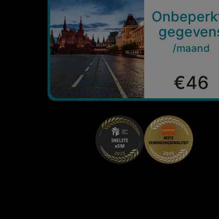
Onbeperk
gegeven
/maand
€46