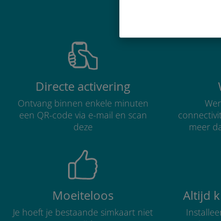
Waarom de in
Directe activering
Ontvang binnen enkele minuten
Were
een QR-code via e-mail en scan
connectivi
deze
meer d
Moeiteloos
Altijd 
Je hoeft je bestaande simkaart niet
Installe