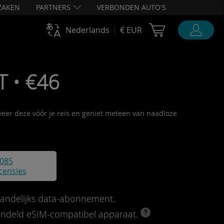
ZAKEN
PARTNERS
VERBONDEN AUTO'S
Cart Ubigi
Nederlands
€ EUR
 • €46
iveer deze vóór je reis en geniet meteen van naadloze
085
censies
andelijks data-abonnement.
rendeld eSIM-compatibel apparaat.