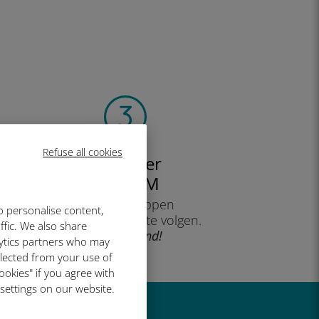
Refuse all cookies
Installeer
uw eSIM
door de stappen
o personalise content,
op uw apparaat te volgen.
ffic. We also share
Doeltreffend!
lytics partners who may
llected from your use of
ookies" if you agree with
 settings on our website.