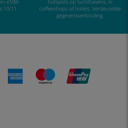
 en eSIM-
hotspots op luchthavens, in
s 10/11
coffeeshops of hotels. Versleutelde
gegevensverbinding.