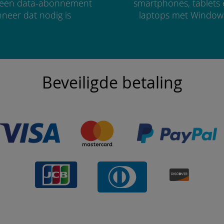
r een data-abonnement
smartphones, tablets
neer dat nodig is
laptops met Window
Beveiligde betaling