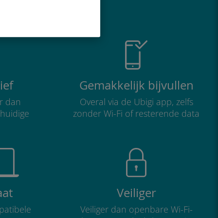
o geweldig is
ief
Gemakkelijk bijvullen
r dan
Overal via de Ubigi app, zelfs
 huidige
zonder Wi-Fi of resterende data
aat
Veiliger
atibele
Veiliger dan openbare Wi-Fi-