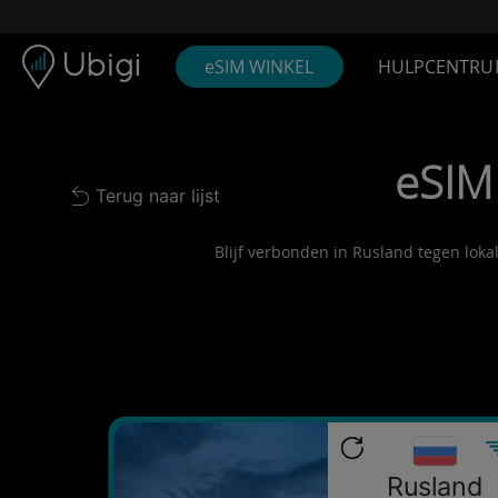
Skip to content
Inhoud
Navigatiebalk
Voettekst
eSIM WINKEL
HULPCENTRU
eSIM
Terug naar lijst
Back to list
Blijf verbonden in Rusland tegen loka
Rusland