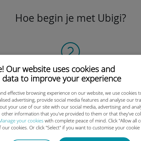
Hoe begin je met Ubigi?
 Our website uses cookies and
Abonneer u
 data to improve your experience
op het maandelijkse abonnement
Lokaal, regionaal
nd effective browsing experience on our website, we use cookies t
of wereldwijd.
lised advertising, provide social media features and analyse our tra
Wij dekken al uw behoeften!
out your use of our site with our social media, advertising and ana
 other information that you've provided to them or that they've co
Manage your cookies
with complete peace of mind. Click "Allow all c
of our cookies. Or click "Select" if you want to customise your cookie