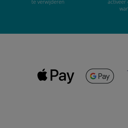
te verwijderen
activee
wan