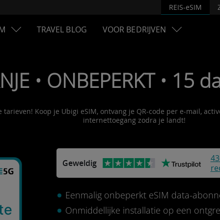
REIS-eSIM
M
TRAVEL BLOG
VOOR BEDRIJVEN
ANJE • ONBEPERKT • 15 d
e tarieven! Koop je Ubigi eSIM, ontvang je QR-code per e-mail, acti
internettoegang zodra je landt!
43
Geweldig
re
Eenmalig onbeperkt eSIM data-abonn
te
Onmiddellijke installatie op een ontg