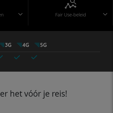
en
Fair Use-beleid
 het vóór je reis!