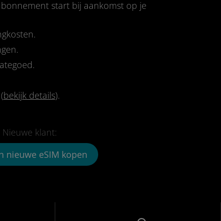
-abonnement start bij aankomst op je
ngkosten.
ngen.
tategoed.
(
bekijk details
).
Nieuwe klant:
n nieuwe eSIM kopen