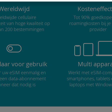
Wereldwijd
Kosteneffect
ldwijde cellulaire
Tot 90% goedkope
teit van hoge kwaliteit op
roamingkosten bij je
an 200 bestemmingen
provider
klaar voor gebruik
Multi appar
er uw eSIM eenmalig en
Werkt met eSIM-comp
r een data-abonnement
smartphones, tablets
neer dat nodig is
laptops met Window