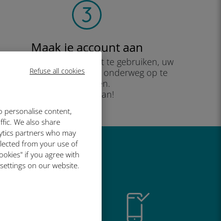
Maak je account aan
om uw data-abonnement te gebruiken, uw
Refuse all cookies
saldo te controleren en onderweg op te
waarderen.
Geniet ervan!
o personalise content,
ffic. We also share
lytics partners who may
llected from your use of
o geweldig is
ookies" if you agree with
 settings on our website.