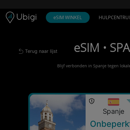
Skip to content
Inhoud
Navigatiebalk
Voettekst
eSIM WINKEL
HULPCENTRU
eSIM • SP
Terug naar lijst
Back to list
Blijf verbonden in Spanje tegen lokal
Spanje
Onbeperk