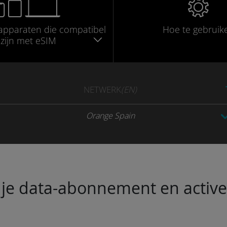
apparaten die compatibel
Hoe te gebruik
zijn met eSIM
NETWERK
(EN)
Orange Spain
je data-abonnement en activeer