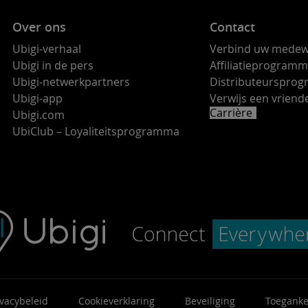
Over ons
Contact
Ubigi-verhaal
Verbind uw medew
Ubigi in de pers
Affiliatieprogram
Ubigi-netwerkpartners
Distributeurspro
Ubigi-app
Verwijs een vrie
Carrière
Ubigi.com
UbiClub – Loyaliteitsprogramma
ivacybeleid
Cookieverklaring
Beveiliging
Toeganke