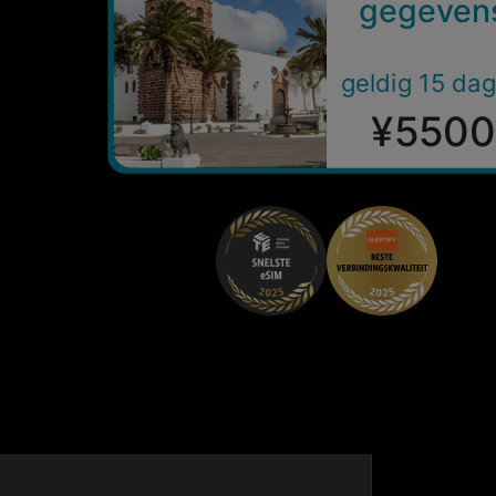
gegeven
geldig 15 da
¥5500