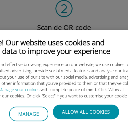
Scan de QR-code
om het data-abonnement te activeren en
 Our website uses cookies and
de Ubigi eSIM te installeren.
Eenvoudig!
 data to improve your experience
nd effective browsing experience on our website, we use cookies t
lised advertising, provide social media features and analyse our tra
out your use of our site with our social media, advertising and ana
 other information that you've provided to them or that they've co
ternationale eSIM van Ubigi z
Manage your cookies
with complete peace of mind. Click "Allow all c
of our cookies. Or click "Select" if you want to customise your cookie
ALLOW ALL COOKIES
MANAGE