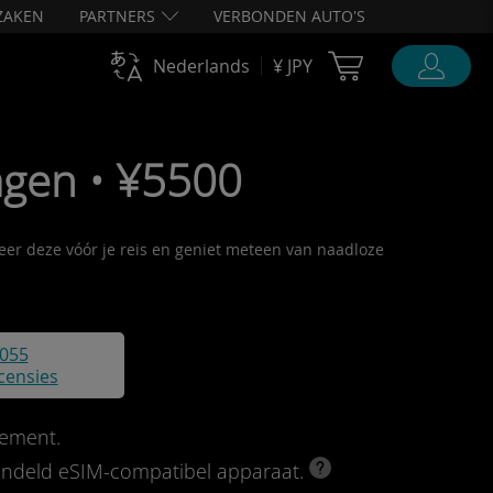
ZAKEN
PARTNERS
VERBONDEN AUTO'S
Cart Ubigi
Nederlands
¥ JPY
agen • ¥5500
veer deze vóór je reis en geniet meteen van naadloze
055
censies
ement.
rendeld eSIM-compatibel apparaat.