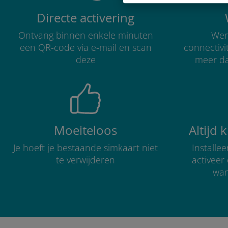
Directe activering
Ontvang binnen enkele minuten
Were
een QR-code via e-mail en scan
connectivi
deze
meer d
Moeiteloos
Altijd 
Je hoeft je bestaande simkaart niet
Installe
te verwijderen
activee
wan