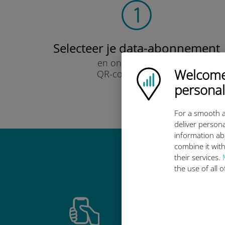
Selecteer je data-abonnement
en ontvang het per
Welcome!
QR-code via e-mail.
Ubigi logo
Snel!
personal
For a smooth a
deliver persona
information ab
combine it with
Waarom de in
their services.
the use of all 