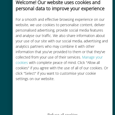
Welcome! Our website uses cookies and
personal data to improve your experience
For a smooth and effective browsing experience on our
website, we use cookies to personalise content, deliver
Kosteneffectief
personalised advertising, provide social media features
and analyse our traffic. We also share information about
Tot 90% goedkoper dan
your use of our site with our social media, advertising and
roamingkosten bij je huidige
analytics partners who may combine it with other
provider
information that you've provided to them or that they've
collected from your use of their services.
Manage your
cookies
with complete peace of mind. Click "Allow all
cookies" if you agree with the use of all of our cookies. Or
click "Select" if you want to customise your cookie
settings on our website.
Gemakkelijk bijvullen
Overal via de Ubigi app, zelfs
zonder Wi-Fi of resterende data
Refuse all cookies