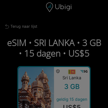
Skip to content
Inhoud
Navigatiebalk
Voettekst
Terug naar lijst
Back to list
eSIM • SRI LANKA • 3 GB
• 15 dagen • US$5
Sri Lanka
3 GB
geldig 15 dagen
US$5