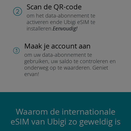
Scan de QR-code
om het data-abonnement te
activeren en
de Ubigi eSIM te
installeren.
Eenvoudig!
Maak je account aan
om uw data-abonnement te
gebruiken, uw saldo te controleren en
onderweg op te waarderen.
Geniet
ervan!
Waarom de internationale
eSIM van Ubigi zo geweldig is