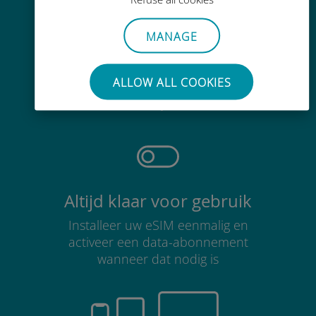
MANAGE
Moeiteloos
ALLOW ALL COOKIES
Je hoeft je bestaande simkaart niet
te verwijderen
Altijd klaar voor gebruik
Installeer uw eSIM eenmalig en
activeer een data-abonnement
wanneer dat nodig is