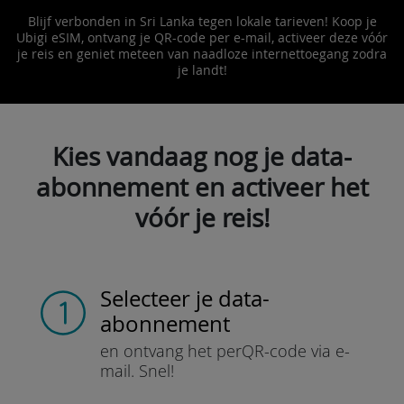
Blijf verbonden in Sri Lanka tegen lokale tarieven! Koop je
Ubigi eSIM, ontvang je QR-code per e-mail, activeer deze vóór
je reis en geniet meteen van naadloze internettoegang zodra
je landt!
Kies vandaag nog je data-
abonnement en activeer het
vóór je reis!
Selecteer je data-
abonnement
en ontvang het per
QR-code via e-
mail.
Snel!