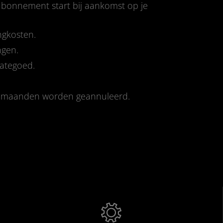
-abonnement start bij aankomst op je
ngkosten.
ngen.
tategoed.
e maanden worden geannuleerd.