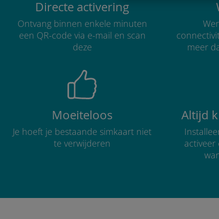
Directe activering
Ontvang binnen enkele minuten
Were
een QR-code via e-mail en scan
connectivi
deze
meer d
Moeiteloos
Altijd 
Je hoeft je bestaande simkaart niet
Installe
te verwijderen
activee
wan