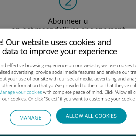
Abonneer u
op het maandelijkse abonnement
Lokaal, regionaal
 Our website uses cookies and
of wereldwijd.
 data to improve your experience
Wij dekken al uw behoeften!
nd effective browsing experience on our website, we use cookies t
lised advertising, provide social media features and analyse our tra
out your use of our site with our social media, advertising and ana
 other information that you've provided to them or that they've co
ternationale eSIM van Ubigi z
Manage your cookies
with complete peace of mind. Click "Allow all c
of our cookies. Or click "Select" if you want to customise your cookie
ALLOW ALL COOKIES
MANAGE