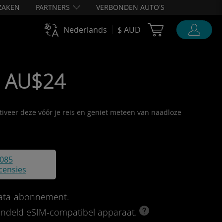
ZAKEN
PARTNERS
VERBONDEN AUTO'S
Cart Ubigi
Nederlands
$ AUD
• AU$24
ctiveer deze vóór je reis en geniet meteen van naadloze
085
censies
data-abonnement.
rendeld eSIM-compatibel apparaat.