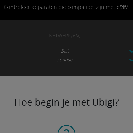
Controleer
apparaten die compatibel
zijn met eSIM
NETWERK
(EN)
Salt
Sunrise
Hoe begin je met Ubigi?