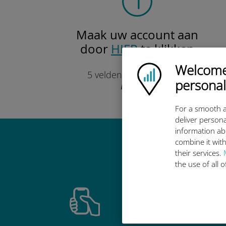
Maak uw account aan
door
HIER
te klikken
Slechts
Welcome!
Ubigi logo
5 velden om in te vullen.
personal
Beloofd!
For a smooth a
deliver persona
information ab
combine it with
Waarom de in
their services.
the use of all 