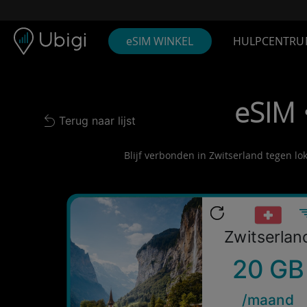
Skip to content
Inhoud
Navigatiebalk
Voettekst
eSIM WINKEL
HULPCENTRU
eSIM 
Terug naar lijst
Back to list
Blijf verbonden in Zwitserland tegen lo
Zwitserlan
20 GB
/maand