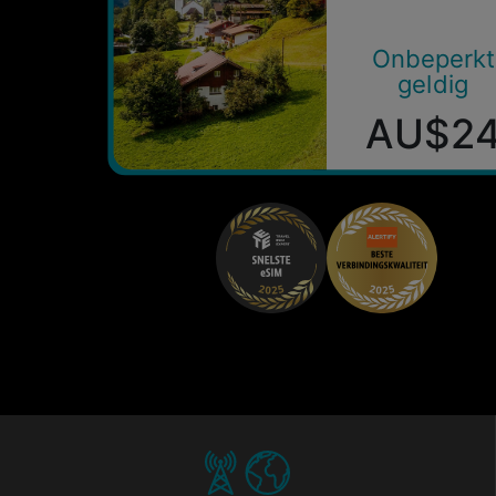
Onbeperkt
geldig
AU$2