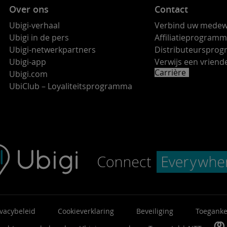
Over ons
Contact
Ubigi-verhaal
Verbind uw medew
Ubigi in de pers
Affiliatieprogram
Ubigi-netwerkpartners
Distributeurspro
Ubigi-app
Verwijs een vrie
Carrière
Ubigi.com
UbiClub – Loyaliteitsprogramma
ivacybeleid
Cookieverklaring
Beveiliging
Toeganke