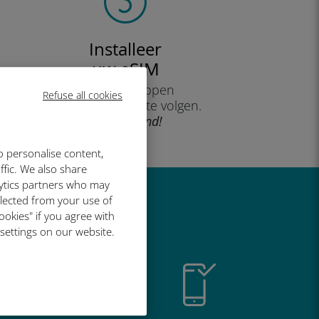
Installeer
uw eSIM
door de stappen
Refuse all cookies
op uw apparaat te volgen.
Doeltreffend!
o personalise content,
ffic. We also share
lytics partners who may
llected from your use of
o geweldig is
ookies" if you agree with
 settings on our website.