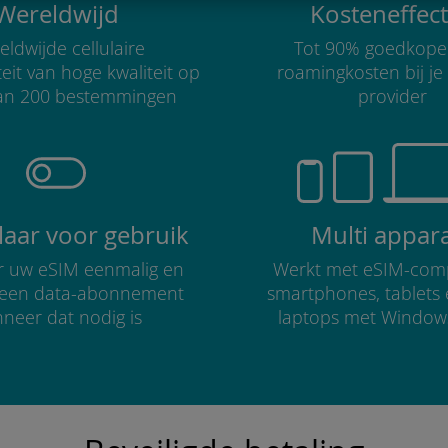
Wereldwijd
Kosteneffect
ldwijde cellulaire
Tot 90% goedkope
teit van hoge kwaliteit op
roamingkosten bij je
an 200 bestemmingen
provider
klaar voor gebruik
Multi appar
er uw eSIM eenmalig en
Werkt met eSIM-comp
r een data-abonnement
smartphones, tablets
neer dat nodig is
laptops met Window