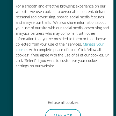
Kosteneffectief
For a smooth and effective browsing experience on our
website, we use cookies to personalise content, deliver
Tot 90% goedkoper dan
personalised advertising, provide social media features
roamingkosten bij je huidige
and analyse our traffic. We also share information about
provider
your use of our site with our social media, advertising and
analytics partners who may combine it with other
information that you've provided to them or that they've
collected from your use of their services.
Manage your
cookies
with complete peace of mind. Click "Allow all
cookies" if you agree with the use of all of our cookies. Or
click "Select" if you want to customise your cookie
Gemakkelijk bijvullen
settings on our website.
Overal via de Ubigi app, zelfs
zonder Wi-Fi of resterende data
Refuse all cookies
Moeiteloos
MANAGE