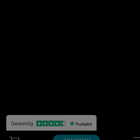
Geweldig
Cart Ubigi
Nav