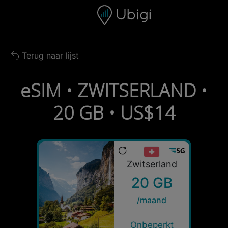
Skip to content
Inhoud
Navigatiebalk
Voettekst
Terug naar lijst
Back to list
eSIM • ZWITSERLAND •
20 GB • US$14
Zwitserland
20 GB
/maand
Onbeperkt