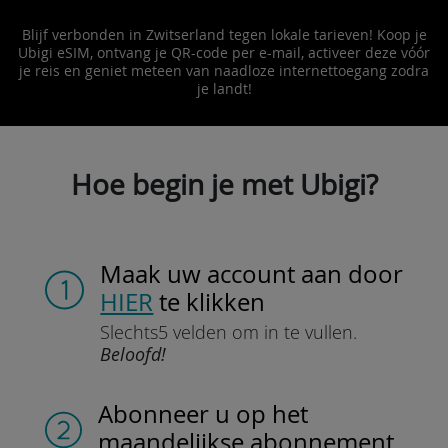
Blijf verbonden in Zwitserland tegen lokale tarieven! Koop je
Ubigi eSIM, ontvang je QR-code per e-mail, activeer deze vóór
je reis en geniet meteen van naadloze internettoegang zodra
je landt!
Hoe begin je met Ubigi?
Maak uw account aan
door
HIER
te klikken
Slechts
5 velden om in te vullen.
Beloofd!
Abonneer u
op het
maandelijkse abonnement