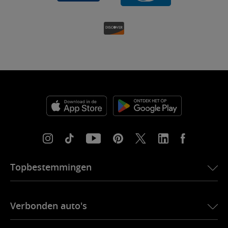
Topbestemmingen
eSIM voor de VS
Verbonden auto's
eSIM voor Europa
eSIM voor Japan