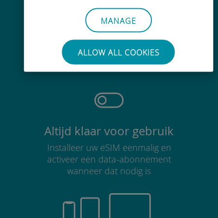
MANAGE
Moeiteloos
Je hoeft je bestaande simkaart niet
ALLOW ALL COOKIES
te verwijderen
Altijd klaar voor gebruik
Installeer uw eSIM eenmalig en
activeer een data-abonnement
wanneer dat nodig is