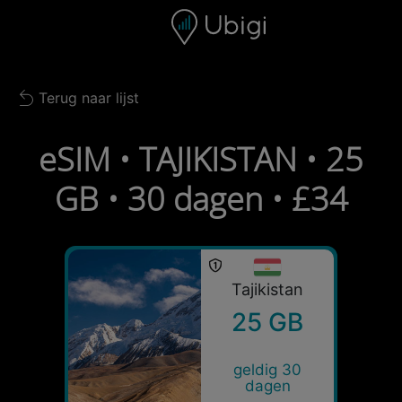
Skip to content
Inhoud
Navigatiebalk
Voettekst
Terug naar lijst
Back to list
eSIM • TAJIKISTAN • 25
GB • 30 dagen • £34
Tajikistan
25 GB
geldig 30
dagen