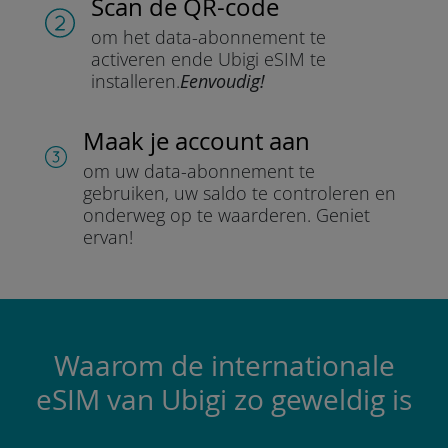
Scan de QR-code
om het data-abonnement te
activeren en
de Ubigi eSIM te
installeren.
Eenvoudig!
Maak je account aan
om uw data-abonnement te
gebruiken, uw saldo te controleren en
onderweg op te waarderen.
Geniet
ervan!
Waarom de internationale
eSIM van Ubigi zo geweldig is