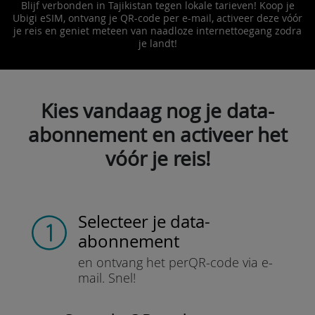
Blijf verbonden in Tajikistan tegen lokale tarieven! Koop je
Ubigi eSIM, ontvang je QR-code per e-mail, activeer deze vóór
je reis en geniet meteen van naadloze internettoegang zodra
je landt!
Kies vandaag nog je data-
abonnement en activeer het
vóór je reis!
Selecteer je data-
abonnement
en ontvang het per
QR-code via e-
mail.
Snel!