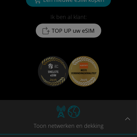
Ik ben al klant:
TOP UP uw eSIM
Toon
netwerken en dekking