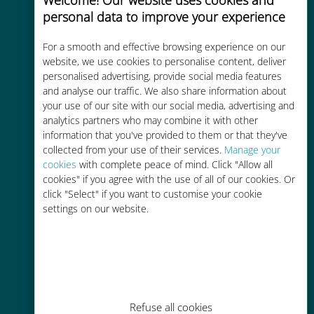
personal data to improve your experience
For a smooth and effective browsing experience on our
website, we use cookies to personalise content, deliver
Kosteneffectief
personalised advertising, provide social media features
and analyse our traffic. We also share information about
Tot 90% goedkoper dan
your use of our site with our social media, advertising and
roamingkosten bij je huidige
analytics partners who may combine it with other
provider
information that you've provided to them or that they've
collected from your use of their services.
Manage your
cookies
with complete peace of mind. Click "Allow all
cookies" if you agree with the use of all of our cookies. Or
click "Select" if you want to customise your cookie
settings on our website.
Gemakkelijk bijvullen
Overal via de Ubigi app, zelfs
zonder Wi-Fi of resterende data
Refuse all cookies