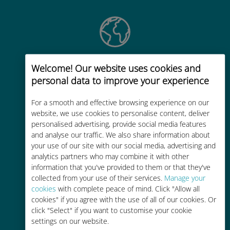
Wereldwijd
Welcome! Our website uses cookies and
personal data to improve your experience
Wereldwijde cellulaire
connectiviteit van hoge kwaliteit op
For a smooth and effective browsing experience on our
meer dan 200 bestemmingen
website, we use cookies to personalise content, deliver
personalised advertising, provide social media features
and analyse our traffic. We also share information about
your use of our site with our social media, advertising and
analytics partners who may combine it with other
information that you've provided to them or that they've
Kosteneffectief
collected from your use of their services.
Manage your
cookies
with complete peace of mind. Click "Allow all
Tot 90% goedkoper dan
cookies" if you agree with the use of all of our cookies. Or
roamingkosten bij je huidige
click "Select" if you want to customise your cookie
provider
settings on our website.