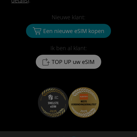
details
).
Nieuwe klant:
Een nieuwe eSIM kopen
Ik ben al klant:
TOP UP uw eSIM