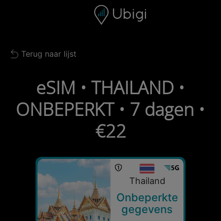
Skip to content
Inhoud
Navigatiebalk
Voettekst
Terug naar lijst
Back to list
eSIM • THAILAND •
ONBEPERKT • 7 dagen •
€22
Thailand
Onbeperkte
gegevens