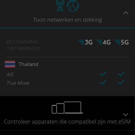
Toon
netwerken en dekking
BESTEMMING
/NETWERK
(EN)
Thailand
AIS
True Move
Controleer
apparaten die compatibel
zijn met eSIM