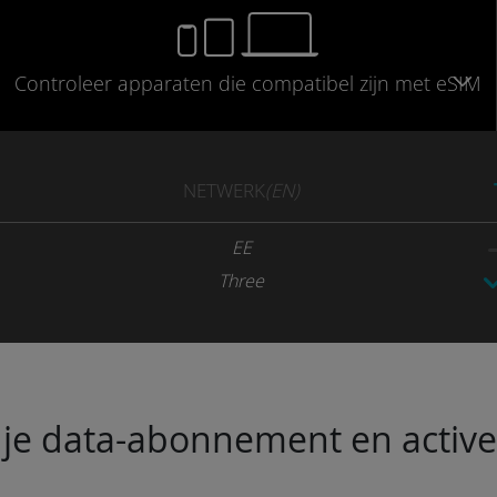
Controleer
apparaten die compatibel
zijn met eSIM
NETWERK
(EN)
EE
Three
je data-abonnement en activeer