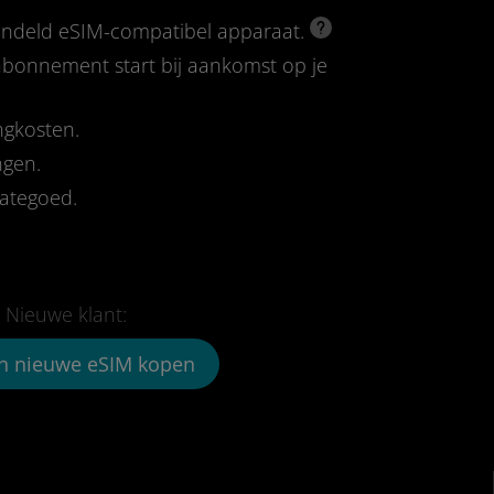
rendeld eSIM-compatibel apparaat.
-abonnement start bij aankomst op je
ngkosten.
ngen.
tategoed.
Nieuwe klant:
n nieuwe eSIM kopen