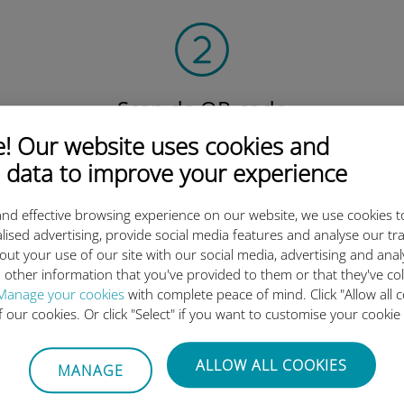
Scan de QR-code
om het data-abonnement te activeren en
 Our website uses cookies and
de Ubigi eSIM te installeren.
 data to improve your experience
Eenvoudig!
nd effective browsing experience on our website, we use cookies t
lised advertising, provide social media features and analyse our tra
out your use of our site with our social media, advertising and ana
 other information that you've provided to them or that they've co
Manage your cookies
with complete peace of mind. Click "Allow all c
ternationale eSIM van Ubigi z
of our cookies. Or click "Select" if you want to customise your cookie
ALLOW ALL COOKIES
MANAGE