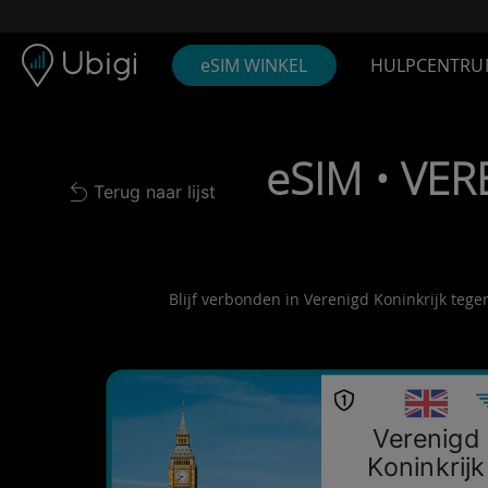
Skip to content
Inhoud
Navigatiebalk
Voettekst
eSIM WINKEL
HULPCENTRU
eSIM • VER
Terug naar lijst
Back to list
Blijf verbonden in Verenigd Koninkrijk tege
Verenigd
Koninkrijk