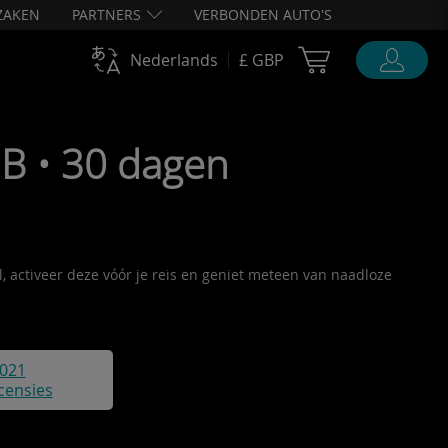
ZAKEN
PARTNERS
VERBONDEN AUTO'S
Cart Ubigi
Nederlands
£ GBP
B • 30 dagen
l, activeer deze vóór je reis en geniet meteen van naadloze
021
censies