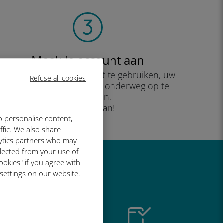
Maak je account aan
om uw data-abonnement te gebruiken, uw
Refuse all cookies
saldo te controleren en onderweg op te
waarderen.
Geniet ervan!
o personalise content,
ffic. We also share
lytics partners who may
llected from your use of
ookies" if you agree with
o geweldig is
 settings on our website.