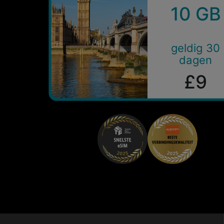
10 GB
geldig 30
dagen
£9