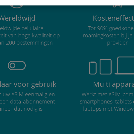
Wereldwijd
Kosteneffect
ldwijde cellulaire
Tot 90% goedkope
teit van hoge kwaliteit op
roamingkosten bij je
an 200 bestemmingen
provider
klaar voor gebruik
Multi appar
er uw eSIM eenmalig en
Werkt met eSIM-comp
r een data-abonnement
smartphones, tablets
neer dat nodig is
laptops met Window