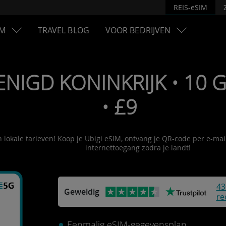
REIS-eSIM
M
TRAVEL BLOG
VOOR BEDRIJVEN
ENIGD KONINKRIJK • 10 G
• £9
n lokale tarieven! Koop je Ubigi eSIM, ontvang je QR-code per e-mai
internettoegang zodra je landt!
43
Geweldig
re
Eenmalig eSIM-gegevensplan.