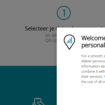
Selecteer je data-abonnement
en ontvang het per
Welcome!
Ubigi logo
QR-code via e-mail.
personal
Snel!
For a smooth a
deliver persona
information ab
combine it with
their services.
Waarom de in
the use of all 