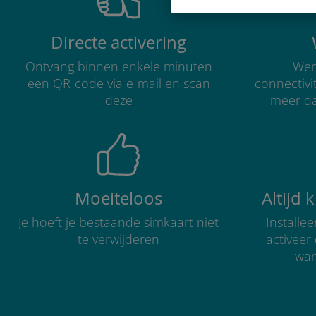
Directe activering
Ontvang binnen enkele minuten
Were
een QR-code via e-mail en scan
connectivi
deze
meer d
Moeiteloos
Altijd 
Je hoeft je bestaande simkaart niet
Installe
te verwijderen
activee
wan