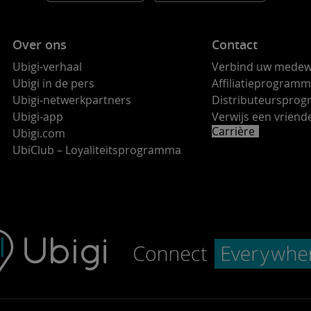
Over ons
Contact
Ubigi-verhaal
Verbind uw medew
Ubigi in de pers
Affiliatieprogram
Ubigi-netwerkpartners
Distributeurspro
Ubigi-app
Verwijs een vrie
Carrière
Ubigi.com
UbiClub – Loyaliteitsprogramma