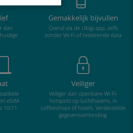
ief
Gemakkelijk bijvullen
r dan
Overal via de Ubigi app, zelfs
 huidige
zonder Wi-Fi of resterende data
aat
Veiliger
atibele
Veiliger dan openbare Wi-Fi-
 en eSIM-
hotspots op luchthavens, in
s 10/11
coffeeshops of hotels. Versleutelde
gegevensverbinding.