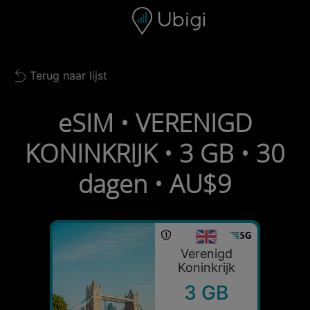
Skip to content
Inhoud
Navigatiebalk
Voettekst
Terug naar lijst
Back to list
eSIM • VERENIGD
KONINKRIJK • 3 GB • 30
dagen • AU$9
Verenigd
Koninkrijk
3 GB