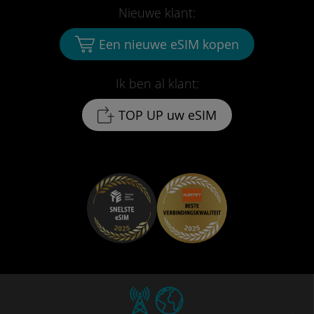
Nieuwe klant:
Een nieuwe eSIM kopen
Ik ben al klant:
TOP UP uw eSIM