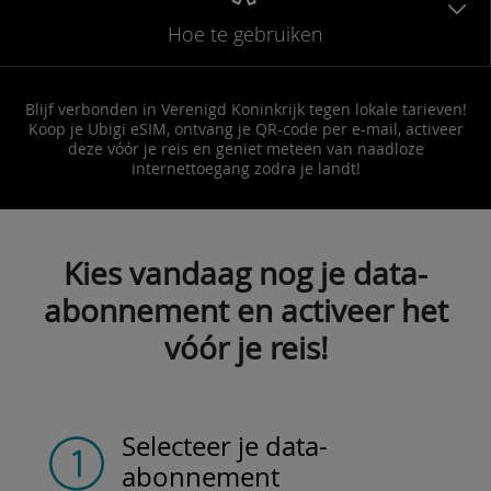
Hoe te gebruiken
Blijf verbonden in Verenigd Koninkrijk tegen lokale tarieven!
Koop je Ubigi eSIM, ontvang je QR-code per e-mail, activeer
deze vóór je reis en geniet meteen van naadloze
internettoegang zodra je landt!
Kies vandaag nog je data-
abonnement en activeer het
vóór je reis!
Selecteer je data-
abonnement