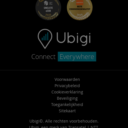
Carrière
Helpcentrum
Neem contact op met ondersteuning
Voorwaarden
Privacybeleid
Cookieverklaring
Beveiliging
Toegankelijkheid
Sitekaart
Ubigi©. Alle rechten voorbehouden.
Ubigi, een merk van
Transatel | NTT
.