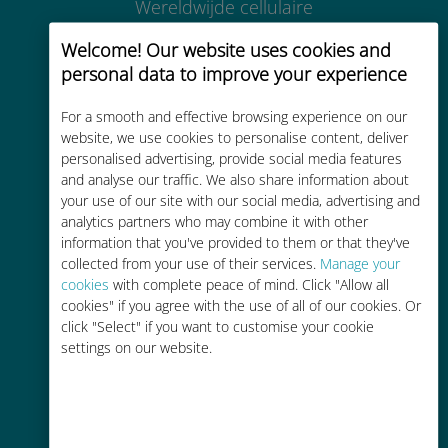
Wereldwijde cellulaire
connectiviteit van hoge kwaliteit op
Welcome! Our website uses cookies and
meer dan 200 bestemmingen
personal data to improve your experience
For a smooth and effective browsing experience on our
website, we use cookies to personalise content, deliver
personalised advertising, provide social media features
and analyse our traffic. We also share information about
Kosteneffectief
your use of our site with our social media, advertising and
analytics partners who may combine it with other
Tot 90% goedkoper dan
information that you've provided to them or that they've
roamingkosten bij je huidige
collected from your use of their services.
Manage your
provider
cookies
with complete peace of mind. Click "Allow all
cookies" if you agree with the use of all of our cookies. Or
click "Select" if you want to customise your cookie
settings on our website.
Gemakkelijk bijvullen