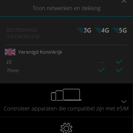
Toon
netwerken en dekking
BESTEMMING
/NETWERK
(EN)
Verenigd Koninkrijk
EE
Three
Controleer
apparaten die compatibel
zijn met eSIM