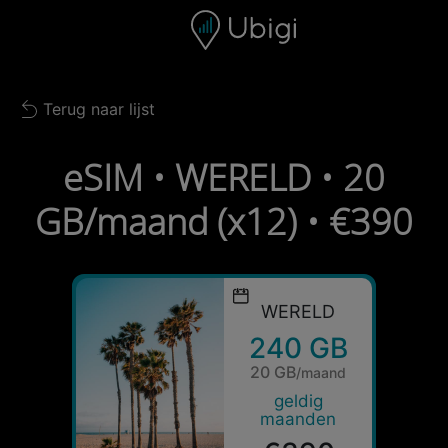
Skip to content
Inhoud
Navigatiebalk
Voettekst
Terug naar lijst
Back to list
eSIM • WERELD • 20
GB/maand (x12) • €390
WERELD
240 GB
20 GB
/maand
geldig
maanden