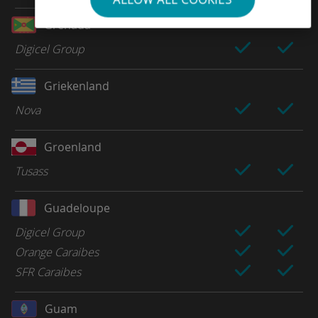
Grenada
Digicel Group
Griekenland
Nova
Groenland
Tusass
Guadeloupe
Digicel Group
Orange Caraibes
SFR Caraibes
Guam