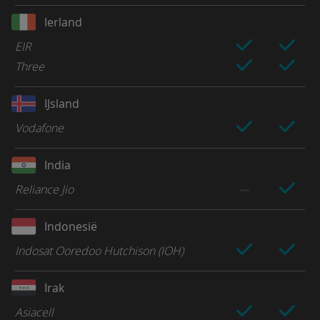
Ierland
EIR
Three
IJsland
Vodafone
India
Reliance Jio
Indonesië
Indosat Ooredoo Hutchison (IOH)
Irak
Asiacell