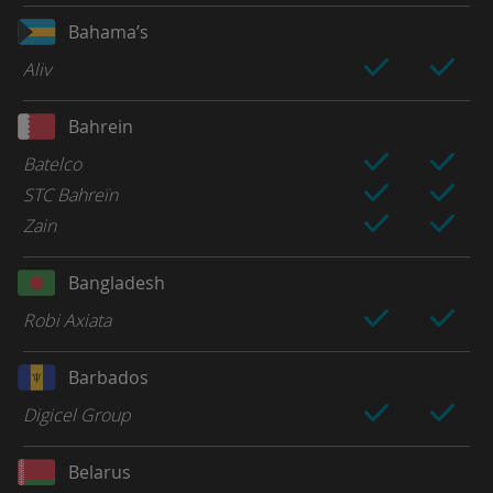
Bahama’s
Aliv
Bahrein
Batelco
STC Bahreïn
Zain
Bangladesh
Robi Axiata
Barbados
Digicel Group
Belarus