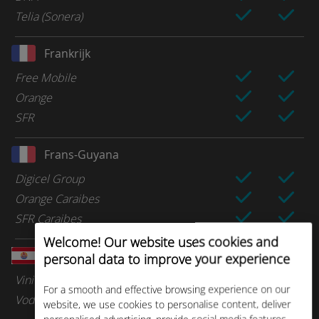
Telia (Sonera)
Frankrijk
Free Mobile
Orange
SFR
Frans-Guyana
Digicel Group
Orange Caraibes
SFR Caraibes
Welcome! Our website uses cookies and
Frans-Polynesië
personal data to improve your experience
Vini Mobile
For a smooth and effective browsing experience on our
Vodafone
website, we use cookies to personalise content, deliver