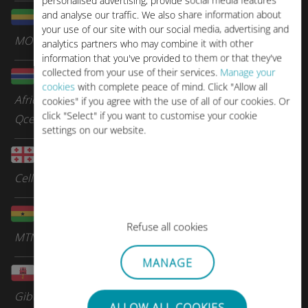
personalised advertising, provide social media features
and analyse our traffic. We also share information about
Gabon
your use of our site with our social media, advertising and
MOOV Africa
analytics partners who may combine it with other
information that you've provided to them or that they've
collected from your use of their services.
Manage your
Gambia
cookies
with complete peace of mind. Click "Allow all
Africell
cookies" if you agree with the use of all of our cookies. Or
click "Select" if you want to customise your cookie
Qcell
settings on our website.
Georgië
Cellfie Mobile
Ghana
Refuse all cookies
MTN
MANAGE
Gibraltar
Gibtelecom
ALLOW ALL COOKIES