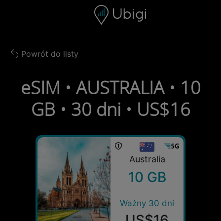
Skip to content
Spis treści
Pasek nawigacyjny
Stopka
Powrót do listy
Back to list
eSIM • AUSTRALIA • 10
GB • 30 dni • US$16
Australia
10 GB
Ważny 30 dni
US$16