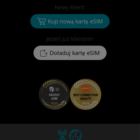
Nowy klient:
Kup nową kartę eSIM
Jesteś już klientem:
Doładuj kartę eSIM