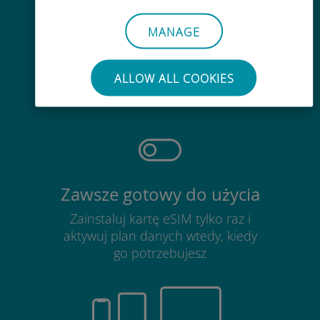
MANAGE
Bezproblemowy
Nie ma potrzeby wyjmowania
ALLOW ALL COOKIES
obecnej karty SIM
Zawsze gotowy do użycia
Zainstaluj kartę eSIM tylko raz i
aktywuj plan danych wtedy, kiedy
go potrzebujesz