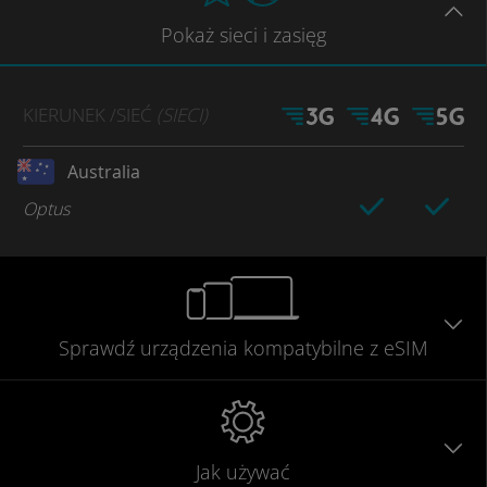
Pokaż
sieci
i zasięg
KIERUNEK
/SIEĆ
(SIECI)
Australia
Optus
Sprawdź urządzenia
kompatybilne
z eSIM
Jak używać