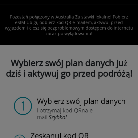
Pozostań połączony w Australia Za stawki lokalne! Pobierz
eSIM Ubigi, odbierz kod QR e-mailem, aktywuj przed
wyjazdem i ciesz się bezproblemowym dostępem do internetu
zaraz po wylądowaniu!
Wybierz swój plan danych już
dziś i aktywuj go przed podróżą!
Wybierz swój plan danych
i otrzymaj kod QR
na e-
mail.
Szybko!
Zeskanuj kod QR