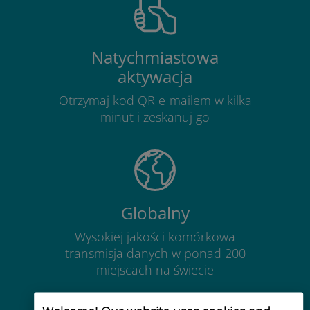
Natychmiastowa
aktywacja
Otrzymaj kod QR e-mailem w kilka
minut i zeskanuj go
Globalny
Wysokiej jakości komórkowa
transmisja danych w ponad 200
miejscach na świecie