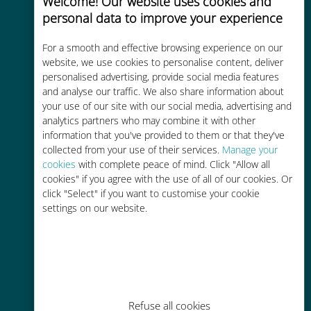
Welcome! Our website uses cookies and
personal data to improve your experience
For a smooth and effective browsing experience on our
Efektywny kosztowo
website, we use cookies to personalise content, deliver
personalised advertising, provide social media features
Do 90% taniej w porównaniu z
and analyse our traffic. We also share information about
opłatami za roaming u Twojego
your use of our site with our social media, advertising and
obecnego operatora
analytics partners who may combine it with other
information that you've provided to them or that they've
collected from your use of their services.
Manage your
cookies
with complete peace of mind. Click "Allow all
cookies" if you agree with the use of all of our cookies. Or
click "Select" if you want to customise your cookie
Łatwe doładowanie
settings on our website.
Wszędzie za pomocą aplikacji
Ubigi, nawet bez Wi-Fi lub
pozostałych danych
Refuse all cookies