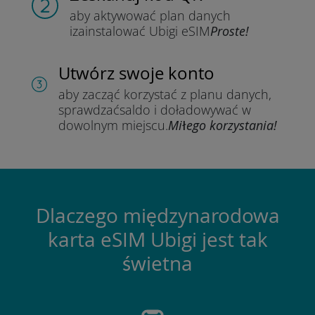
aby aktywować plan danych
i
zainstalować Ubigi eSIM
Proste!
Utwórz swoje konto
aby zacząć korzystać z planu danych,
sprawdzać
saldo i doładowywać w
dowolnym miejscu.
Miłego korzystania!
Dlaczego międzynarodowa
karta eSIM Ubigi jest tak
świetna