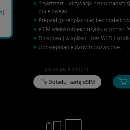
Smartstart – aktywacja planu transmis
docelowego.
ni
Prepaid (przedpłacone) bez dodatkowy
9
eSIM wielokrotnego użytku w ponad 2
Doładowuj w aplikacji bez Wi-Fi i środ
Udostępnianie danych dozwolone.
Jesteś już klientem:
Doładuj kartę eSIM