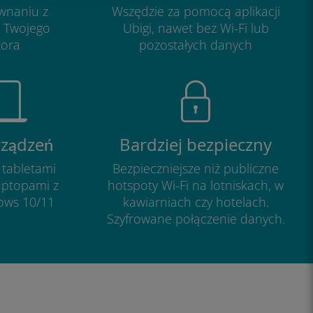
wnaniu z
Wszędzie za pomocą aplikacji
u Twojego
Ubigi, nawet bez Wi-Fi lub
tora
pozostałych danych
rządzeń
Bardziej bezpieczny
 tabletami
Bezpieczniejsze niż publiczne
aptopami z
hotspoty Wi-Fi na lotniskach, w
ows 10/11
kawiarniach czy hotelach.
Szyfrowane połączenie danych.