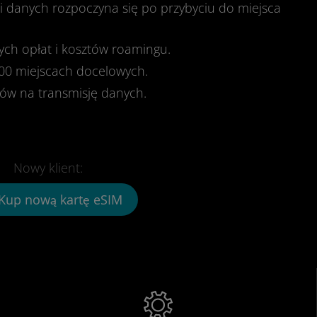
ji danych rozpoczyna się po przybyciu do miejsca
ch opłat i kosztów roamingu.
00 miejscach docelowych.
ków na transmisję danych.
Nowy klient:
Kup nową kartę eSIM