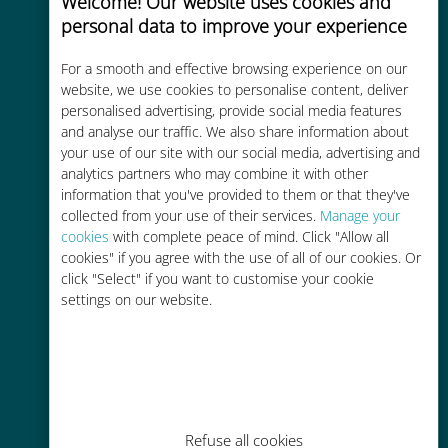
Welcome! Our website uses cookies and
personal data to improve your experience
For a smooth and effective browsing experience on our
Efektywny kosztowo
website, we use cookies to personalise content, deliver
personalised advertising, provide social media features
Do 90% taniej w porównaniu z
and analyse our traffic. We also share information about
opłatami za roaming u Twojego
your use of our site with our social media, advertising and
obecnego operatora
analytics partners who may combine it with other
information that you've provided to them or that they've
collected from your use of their services.
Manage your
cookies
with complete peace of mind. Click "Allow all
cookies" if you agree with the use of all of our cookies. Or
click "Select" if you want to customise your cookie
Łatwe doładowanie
settings on our website.
Wszędzie za pomocą aplikacji
Ubigi, nawet bez Wi-Fi lub
pozostałych danych
Refuse all cookies