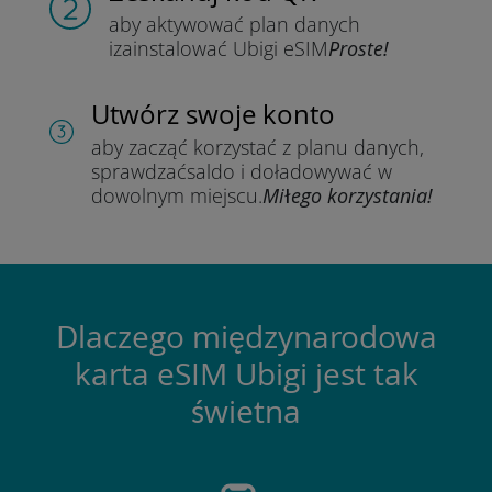
aby aktywować plan danych
i
zainstalować Ubigi eSIM
Proste!
Utwórz swoje konto
aby zacząć korzystać z planu danych,
sprawdzać
saldo i doładowywać w
dowolnym miejscu.
Miłego korzystania!
Dlaczego międzynarodowa
karta eSIM Ubigi jest tak
świetna