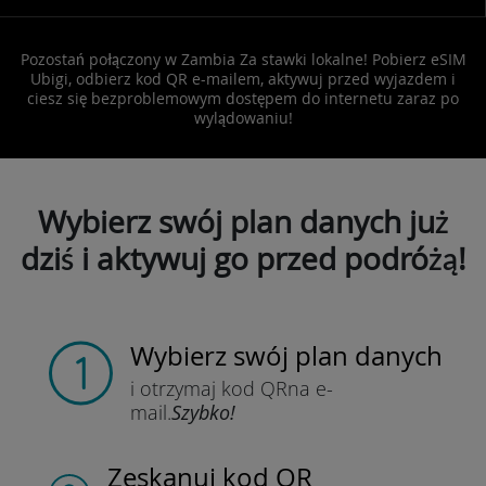
Pozostań połączony w Zambia Za stawki lokalne! Pobierz eSIM
Ubigi, odbierz kod QR e-mailem, aktywuj przed wyjazdem i
ciesz się bezproblemowym dostępem do internetu zaraz po
wylądowaniu!
Wybierz swój plan danych już
dziś i aktywuj go przed podróżą!
Wybierz swój plan danych
i otrzymaj kod QR
na e-
mail.
Szybko!
Zeskanuj kod QR