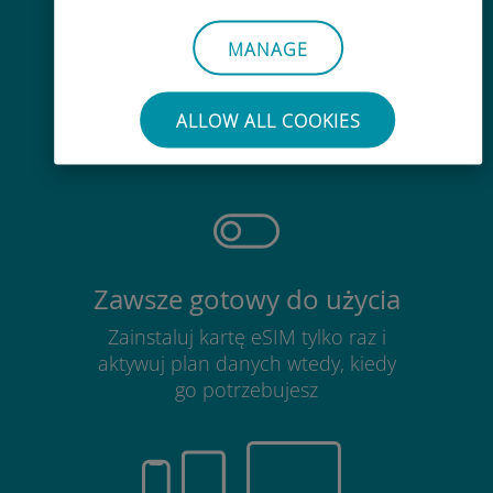
MANAGE
Bezproblemowy
Nie ma potrzeby wyjmowania
ALLOW ALL COOKIES
obecnej karty SIM
Zawsze gotowy do użycia
Zainstaluj kartę eSIM tylko raz i
aktywuj plan danych wtedy, kiedy
go potrzebujesz