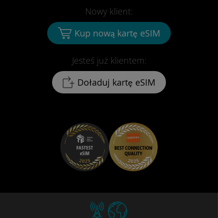
Nowy klient:
Kup nową kartę eSIM
Jesteś już klientem:
Doładuj kartę eSIM