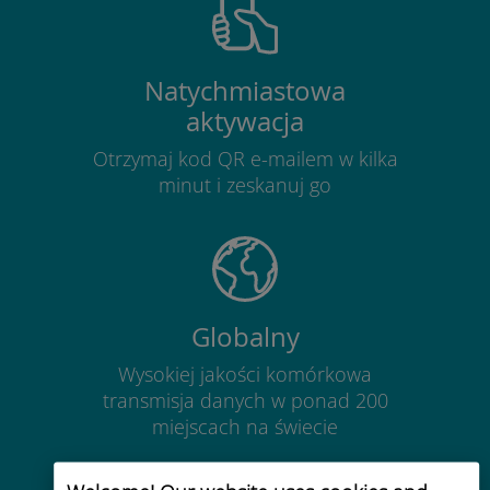
Natychmiastowa
aktywacja
Otrzymaj kod QR e-mailem w kilka
minut i zeskanuj go
Globalny
Wysokiej jakości komórkowa
transmisja danych w ponad 200
miejscach na świecie