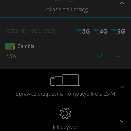
Pokaż
sieci
i zasięg
KIERUNEK
/SIEĆ
(SIECI)
Zambia
MTN
Sprawdź urządzenia
kompatybilne
z eSIM
Jak używać