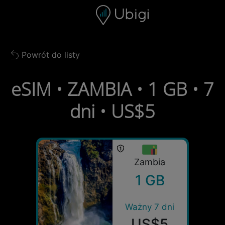
Skip to content
Spis treści
Pasek nawigacyjny
Stopka
Powrót do listy
Back to list
eSIM • ZAMBIA • 1 GB • 7
dni • US$5
Zambia
1 GB
Ważny 7 dni
US$5