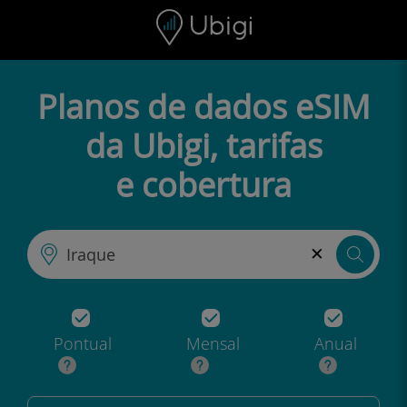
Skip to content
Conteúdo
Barra de navegação
Rodapé
Planos de dados eSIM
da Ubigi, tarifas
e cobertura
×
Pontual
Mensal
Anual