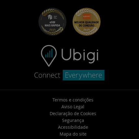
UbiClub – Programa de Fidelidade
Primeiros passos
Ubigi para Fiat
Indique um programa de amigos
Solução de problemas
Carreiras
Central de Ajuda
Contate o suporte
Termos e condições
Aviso Legal
Declaração de Cookies
Segurança
Acessibilidade
Mapa do site