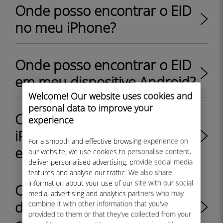
Onde posso encontrar o EID
no meu iPhone?
Onde posso encontrar o EID
em meu dispositivo Android?
Welcome! Our website uses cookies and
personal data to improve your
Como posso verificar se meu
experience
iPhone é compatível com o
For a smooth and effective browsing experience on
eSIM?
our website, we use cookies to personalise content,
deliver personalised advertising, provide social media
features and analyse our traffic. We also share
information about your use of our site with our social
Como posso verificar se meu
media, advertising and analytics partners who may
dispositivo Android é
combine it with other information that you've
provided to them or that they've collected from your