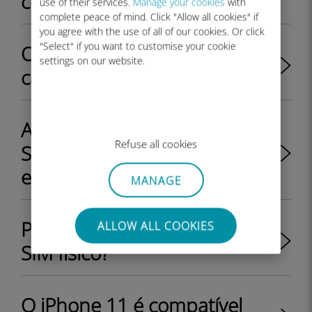
compatível com o eSIM?
use of their services.
Manage your cookies
with
complete peace of mind. Click "Allow all cookies" if
you agree with the use of all of our cookies. Or click
"Select" if you want to customise your cookie
O eSIM é melhor do que o
settings on our website.
cartão SIM físico?
Ainda posso usar meu cartão
Refuse all cookies
SIM depois de instalar o
eSIM?
MANAGE
Posso mudar do eSIM para o
ALLOW ALL COOKIES
SIM físico?
O iPhone 11 é compatível