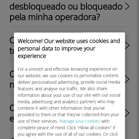
desbloqueado ou bloqueado
pela minha operadora?
O que é um EID em um
Welcome! Our website uses cookies and
personal data to improve your
telefone?
experience
For a smooth and effective browsing experience on
Onde posso encontrar o EID
our website, we use cookies to personalise content,
no meu iPhone?
deliver personalised advertising, provide social media
features and analyse our traffic. We also share
information about your use of our site with our social
media, advertising and analytics partners who may
Onde posso encontrar o EID
combine it with other information that you've
provided to them or that they've collected from your
em meu dispositivo Android?
use of their services.
Manage your cookies
with
complete peace of mind. Click "Allow all cookies" if
you agree with the use of all of our cookies. Or click