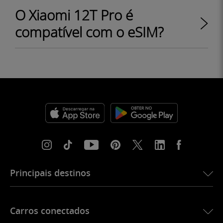
O Xiaomi 12T Pro é
compatível com o eSIM?
Principais destinos
eSIM para os EUA
Carros conectados
eSIM para a Europa