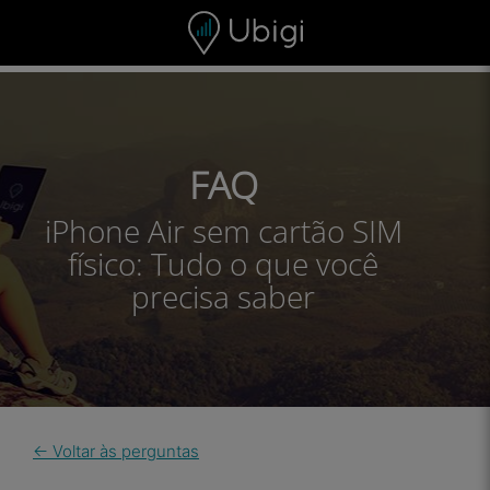
Skip to content
Conteúdo
Barra de navegação
Rodapé
FAQ
iPhone Air sem cartão SIM
físico: Tudo o que você
precisa saber
← Voltar às perguntas